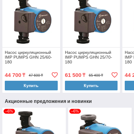
Насос циркуляционный
Насос циркуляционный
Нас
IMP PUMPS GHN 25/60-
IMP PUMPS GHN 25/70-
IMP
180
180
180
44 700
61 500
44 
₸
₸
47 600 ₸
65 400 ₸
Купить
Купить
Акционные предложения и новинки
–6%
–6%