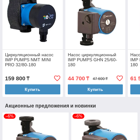
Циркуляционный насос
Насос циркуляционный
Нас
IMP PUMPS NMT MINI
IMP PUMPS GHN 25/60-
IMP
PRO 32/80-180
180
180
159 800
44 700
61 
₸
₸
47 600 ₸
Купить
Купить
Акционные предложения и новинки
–6%
–6%