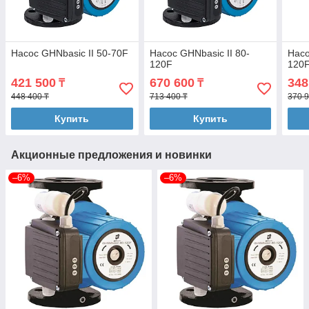
Насос GHNbasic II 50-70F
Насос GHNbasic II 80-
Насо
120F
120
421 500
670 600
348
₸
₸
448 400 ₸
713 400 ₸
370 9
Купить
Купить
Акционные предложения и новинки
–6%
–6%