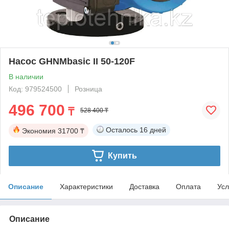
Насос GHNMbasic II 50-120F
В наличии
Код: 979524500
Розница
496 700
₸
528 400 ₸
Осталось
16 дней
Экономия
31700 ₸
Купить
Описание
Характеристики
Доставка
Оплата
Усл
Описание