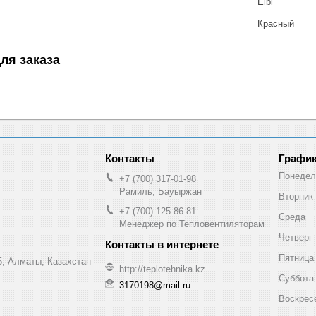
Elbi
Красный
ля заказа
График
Понедел
+7 (700) 317-01-98
Рамиль, Бауыржан
Вторник
+7 (700) 125-86-81
Среда
Менеджер по Тепловентиляторам
Четверг
Пятница
, Алматы, Казахстан
http://teplotehnika.kz
Суббота
3170198@mail.ru
Воскрес