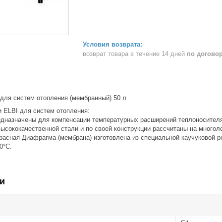
возврат товара в течение 14 дней
по догово
для систем отопления (мембранный) 50 л
 ELBI для систем отопления:
дназначены для компенсации температурных расширений теплоносителя
высококачественной стали и по своей конструкции рассчитаны на многол
красная Диафрагма (мембрана) изготовлена из специальной каучуковой
0°С.
и