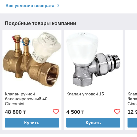
Все условия возврата
Подобные товары компании
Клапан ручной
Клапан угловой 15
Клап
балансировочный 40
бал
Giacomini
Giac
48 800
4 500
12 
₸
₸
Купить
Купить