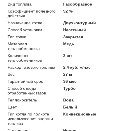
Вид топлива
Газообразное
Коэффициент полезного
92 %
действия
Назначение котла
Двухконтурный
Способ установки
Настенный
Тип топки
Закрытая
Материал
Медь
теплообменника
Количество
2 шт
теплообменников
Расход газового топлива
2.4 куб. м/час
Вес
27 кг
Гарантийный срок
36 мес
Способ отвода
Турбо
отработанных газов
Теплоноситель
Вода
Цвет
Белый
Тип котла по полноте
Конвекционные
использования энергии
топлива
Состояние
Новое