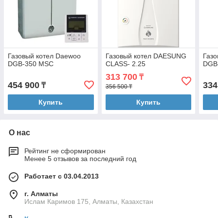
Газовый котел Daewoo
Газовый котел DAESUNG
Газо
DGB-350 MSC
CLASS- 2.25
DGB
313 700
₸
454 900
334
₸
356 500 ₸
Купить
Купить
О нас
Рейтинг не сформирован
Менее 5 отзывов за последний год
Работает с 03.04.2013
г. Алматы
Ислам Каримов 175, Алматы, Казахстан