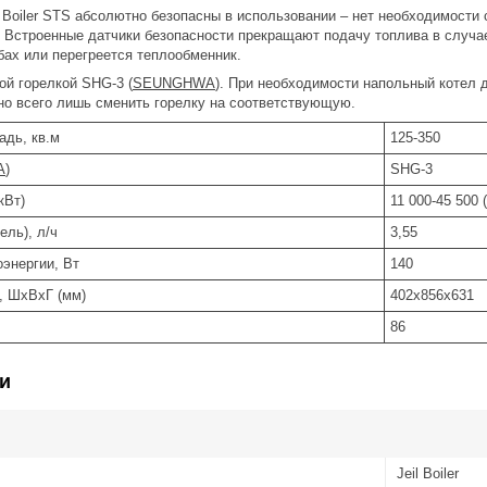
 Boiler STS абсолютно безопасны в использовании – нет необходимости 
 Встроенные датчики безопасности прекращают подачу топлива в случае
бах или перегреется теплообменник.
ой горелкой SHG-3 (
SEUNGHWA
). При необходимости напольный котел 
но всего лишь сменить горелку на соответствующую.
дь, кв.м
125-350
A
)
SHG-3
кВт)
11 000-45 500 (
ель), л/ч
3,55
энергии, Вт
140
, ШхВхГ (мм)
402х856х631
86
и
Jeil Boiler