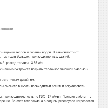
ренности
омещений теплом и горячей водой. В зависимости от
, так и для больших производственных зданий.
м2, расход топлива -3,55 л/ч.
ообменники устройств покрыты теплоизоляционной эмалью и
м эстетичным дизайном.
ю вы сможете выбрать необходимый режим и регулировать
ды, производительность по ГВС –17 л/мин. Принцип работы – в
горение. За счет теплообмена в водном резервуаре нагревается