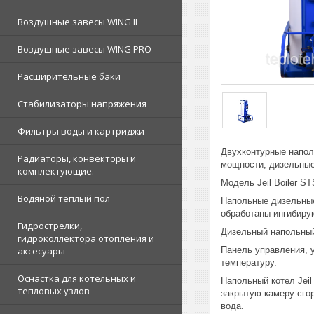
Воздушные завесы WING II
Воздушные завесы WING PRO
Расширительные баки
Стабилизаторы напряжения
Фильтры воды и картриджи
Двухконтурные напол
Радиаторы, конвекторы и
мощности, дизельные
комплектующие.
Модель Jeil Boiler S
Водяной тёплый пол
Напольные дизельные
обработаны ингибир
Гидрострелки,
Дизельный напольный
гидроколлектора отопления и
Панель управления, 
аксесуары
температуру.
Оснастка для котельных и
Напольный котел Jeil
тепловых узлов
закрытую камеру сгор
вода.