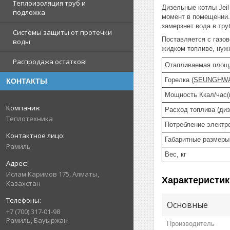
Теплоизоляция труб и
Дизельные котлы Jeil
подложка
момент в помещении.
замерзнет вода в тру
Системы защиты от протечки
Поставляется с газов
воды
жидком топливе, нуж
Распродажа остатков!
Отапливаемая площа
Горелка (
SEUNGHW
КОНТАКТЫ
Мощность Ккал/час(
Расход топлива (диз
Теплотехника
Потребление электро
Габаритные размеры
Рамиль
Вес, кг
Ислам Каримов 175, Алматы,
Характеристик
Казахстан
Основные
+7 (700) 317-01-98
Рамиль, Бауыржан
Производитель