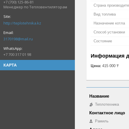
+7 (700) 125-86-81
Страна производит
Менеджер по Тепловентиляторам
Вид топлива
http://teplotehnika.kz
Назначение котла
Способ установки
3170198@mail.ru
Состояние
+7 700 317 01 98
Информация д
КАРТА
Цена:
415 000 ₸
Теплотехника
Рамиль