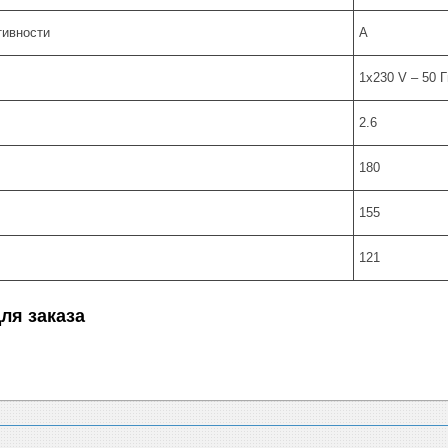
тивности
A
1х230 V – 50 Г
2.6
180
155
121
ля заказа