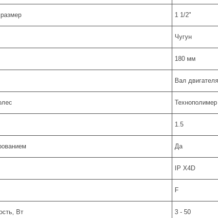
 размер
1 1/2"
Чугун
180 мм
Вал двигателя
олес
Технополимер
1.5
рованием
Да
IP X4D
F
сть, Вт
3 - 50