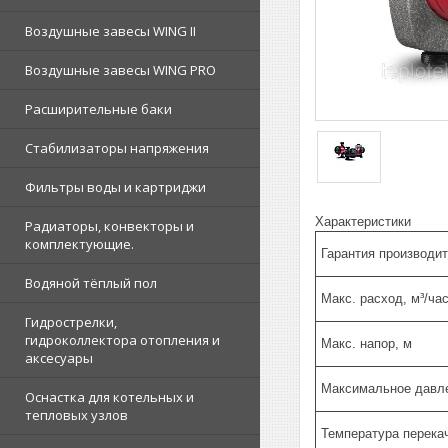
Воздушные завесы WING II
Воздушные завесы WING PRO
Расширительные баки
Стабилизаторы напряжения
Фильтры воды и картриджи
Характеристики
Радиаторы, конвекторы и
комплектующие.
Гарантия производи
Водяной тёплый пол
Макс. расход, м³/ча
Гидрострелки,
гидроколлектора отопления и
Макс. напор, м
аксесуары
Максимальное давл
Оснастка для котельных и
тепловых узлов
Температура перека