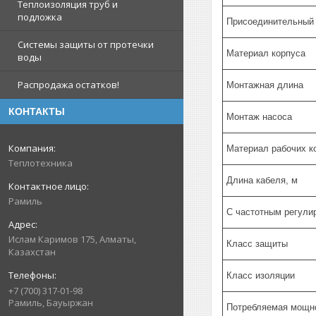
Теплоизоляция труб и
подложка
Присоединительный
Системы защиты от протечки
Материал корпуса
воды
Распродажа остатков!
Монтажная длина
КОНТАКТЫ
Монтаж насоса
Материал рабочих к
Теплотехника
Длина кабеля, м
Рамиль
С частотным регули
Ислам Каримов 175, Алматы,
Класс защиты
Казахстан
Класс изоляции
+7 (700) 317-01-98
Рамиль, Бауыржан
Потребляемая мощно