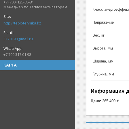
+7 (700) 125-86-81
Менеджер по Тепловентиляторам
Класс энергоэффек
Напряжение
http://teplotehnika.kz
Вес, кг
3170198@mail.ru
Высота, мм
+7 700 317 01 98
Ширина, мм
КАРТА
Глубина, мм
Информация д
Цена:
265 400 ₸