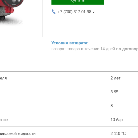
+7 (700) 317-01-98
возврат товара в течение 14 дней
по догово
теля
2 лет
с
3.95
8
ение
10 бар
чиваемой жидкости
2-110 °C