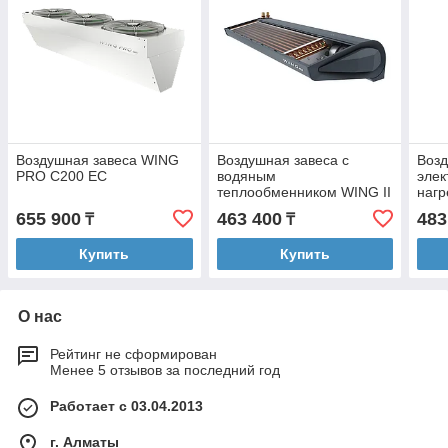
Воздушная завеса WING
Воздушная завеса с
Возд
PRO C200 EC
водяным
элек
теплообменником WING II
нагр
W200 EC Серый антрацит
E200
655 900
463 400
483
₸
₸
(RAL 7016)
(RAL
Купить
Купить
О нас
Рейтинг не сформирован
Менее 5 отзывов за последний год
Работает с 03.04.2013
г. Алматы