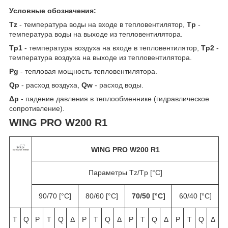
Условные обозначения:
T
z
- температура воды на входе в тепловентилятор,
T
p
-
температура воды на выходе из тепловентилятора.
T
p1
- температура воздуха на входе в тепловентилятор,
T
p2
-
температура воздуха на выходе из тепловентилятора.
P
g
- тепловая мощность тепловентилятора.
Q
p
- расход воздуха,
Q
w
- расход воды.
Δ
p
- падение давления в теплообменнике (гидравлическое
сопротивление).
WING PRO W200 R1
WING PRO W200 R1
Параметры Tz/Tp [°C]
90/70 [°C]
80/60 [°C]
70/50 [°C]
60/40 [°C]
T
Q
P
T
Q
Δ
P
T
Q
Δ
P
T
Q
Δ
P
T
Q
Δ