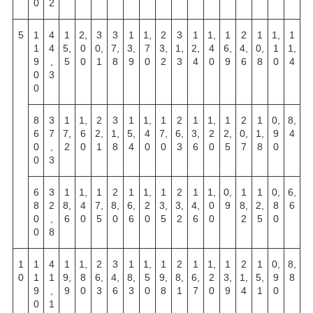
0
2
5
1
4
1
2,
3
3
1
1,
2
3
1
1,
1
2
1
1,
1
1
4
5,
0
0,
7,
3,
7
3,
1,
2,
4
6,
4,
0,
1
1,
9
,
5
0
1
8
9
0
2
3
4
0
9
6
8
0
4
0
3
0
8
3
1
1,
2
3
1
1,
1
2
1
1,
1
2
1
0,
8,
6
7
7,
6
2,
1,
5,
4
7,
6,
3,
2
2,
0,
1,
9
4
0
,
2
0
1
8
4
0
0
3
6
0
5
7
8
0
0
3
6
3
1
1,
1
2
1
1,
1
2
1
1,
0,
1
1
0,
6,
8
2
8,
4
7,
8,
6,
2
3,
3,
4,
0
9
8,
2,
8
6
0
,
6
0
5
0
6
0
5
2
6
0
2
5
0
0
8
1
1
4
1
1,
2
3
1
1,
1
2
1
1,
1
2
1
0,
8,
0
1
1
9,
8
6,
4,
8,
5
9,
8,
6,
2
3,
1,
5,
9
8
9
,
9
0
3
6
3
0
8
1
7
0
9
4
1
0
0
1