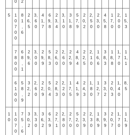
0
2
5
1
8
2
3,
4
6
2
3,
3
5
2
2,
2
4
1
2,
1
0
1
6,
6
1,
9,
3,
1
1,
7,
0,
5
3,
5,
7,
0
5,
7
,
5
0
7
8
4
0
8
9
2
0
0
8
0
0
3
0
6
0
7
6
2
3,
2
5
2
2,
2
4
2
2,
1
3
1
1,
1
8
8
9,
0
9,
8,
6,
6
2,
8,
2,
1
6,
8,
8,
7
1,
0
,
6
0
9
3
0
0
9
4
5
0
6
3
8
0
1
0
1
6
5
3
2,
2
5
2
2,
1
4
2
1,
1
3
2
1,
8,
1
8
2,
6
2,
0,
8,
2
7,
1,
4,
8
2,
3,
0,
4
5
0
,
2
0
9
4
3
0
5
9
3
0
7
2
3
0
0
9
1
1
7
3
3,
3
6
2
2,
2
5
2
2,
1
3
2
1,
1
0
0
5
0,
3
6,
3,
7,
8
7,
2,
3,
3
8,
9,
0,
7
1,
7
,
2
0
2
9
1
0
0
0
9
0
9
9
7
0
9
0
6