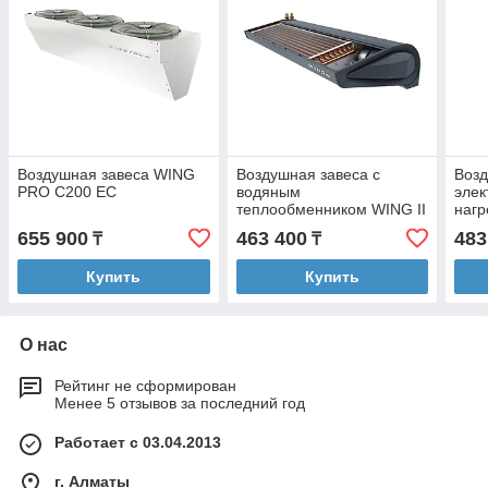
Воздушная завеса WING
Воздушная завеса с
Возд
PRO C200 EC
водяным
элек
теплообменником WING II
нагр
W200 EC Серый антрацит
E200
655 900
463 400
483
₸
₸
(RAL 7016)
(RAL
Купить
Купить
О нас
Рейтинг не сформирован
Менее 5 отзывов за последний год
Работает с 03.04.2013
г. Алматы