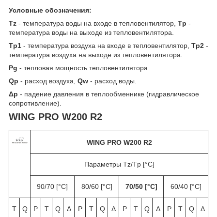
Условные обозначения:
T
z
- температура воды на входе в тепловентилятор,
T
p
-
температура воды на выходе из тепловентилятора.
T
p1
- температура воздуха на входе в тепловентилятор,
T
p2
-
температура воздуха на выходе из тепловентилятора.
P
g
- тепловая мощность тепловентилятора.
Q
p
- расход воздуха,
Q
w
- расход воды.
Δ
p
- падение давления в теплообменнике (гидравлическое
сопротивление).
WING PRO W200 R2
WING PRO W200 R2
Параметры Tz/Tp [°C]
90/70 [°C]
80/60 [°C]
70/50 [°C]
60/40 [°C]
T
Q
P
T
Q
Δ
P
T
Q
Δ
P
T
Q
Δ
P
T
Q
Δ