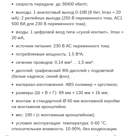
скорость передачи: до 38400 кбит/с;
выходы: 1 аналоговый выход 0-10В (8 бит, Imax = 20
мА); 2 релейных выхода (250 В переменного тока, AC1
500 ВА для 230 В переменного тока);
входы: 1 цифровой вход типа «сухой контакт», Imax =
20 мА;
источник питания: 230 В AC переменного тока;
потребляемая мощность: 1.5 В*А;
сечение проводов: 0,14 мм² ... 1,5 мм²;
дисплей: графический ЖК-дисплей с подсветкой
(белые надписи, синий фон);
материал изготовления: ABS полимер + оргстекло;
размеры (Ш × В × Г): 89 мм × 130 мм × 16 мм;
монтаж: в стандартной Ø 60 мм монтажной коробке
на монтажном кронштейне;
вес: 190 г (с монтажным кронштейном);
условия эксплуатации: температура: 0-60 °С,
относительная влажность: 10-90%, без конденсации.