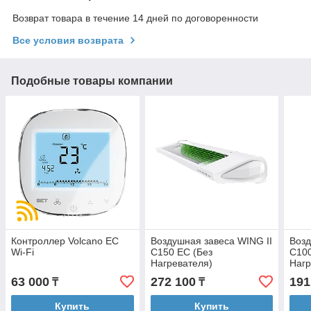
Возврат товара в течение 14 дней по договоренности
Все условия возврата
Подобные товары компании
Контроллер Volcano EC
Воздушная завеса WING II
Возд
Wi-Fi
C150 EC (Без
C100
Нагревателя)
Нагр
антр
63 000
272 100
191
₸
₸
Купить
Купить