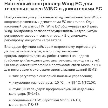
Настенный контроллер Wing EC для
тепловых завес WING с двигателями EC
Предназначен для управления воздушными завесами Wing с
энергоэффективными двигателями EC всех типов. Один
настенный регулятор HMI Wing EC обслуживает до 8 завес
Wing. Контроллер позволяет осуществлять 3-ступенчатую
регулировку скорости вентилятора, и 2-ступенчатую
регулировку мощности нагревателя.
Благодаря функции таймера и встроенному термостату с
датчиком температуры, контроллер позволяет
программировать режимы работы завесы на неделю
(рабочие дни/выходные дни, два греющих периода в сутки).
Он также имеет интерфейс с протоколом связи Modbus RTU
для интеграции с системами автоматизации зданий (BMS).
тип: регулятор с сенсорной панелью управления;
измерение температуры: -10 °C ... + 99 °C; NTC10K;
функции календаря: программируемый недельный
календарь (5+1+1);
соединение с BMS: протокол Modbus RTU,
магистраль RS485;