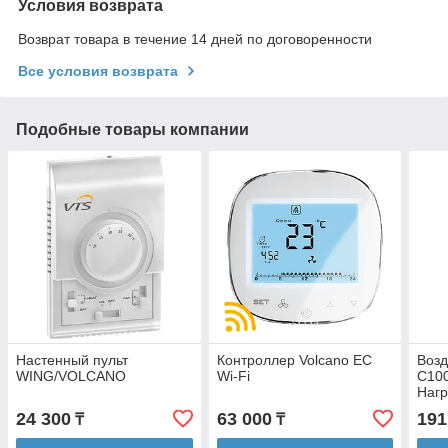
Условия возврата
Возврат товара в течение 14 дней по договоренности
Все условия возврата
Подобные товары компании
Настенный пульт
Контроллер Volcano EC
Возд
WING/VOLCANO
Wi-Fi
C100
Нагр
антр
24 300
63 000
191
₸
₸