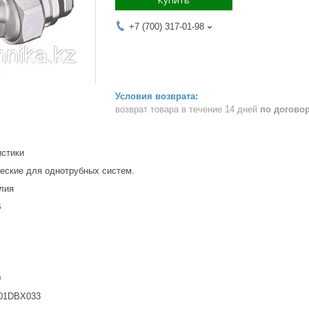
+7 (700) 317-01-98
возврат товара в течение 14 дней
по догово
истики
еские для однотрубных систем.
лия
B
0
DBX033