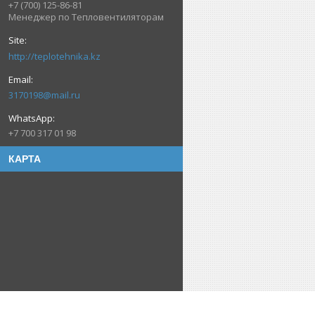
+7 (700) 125-86-81
Менеджер по Тепловентиляторам
http://teplotehnika.kz
3170198@mail.ru
+7 700 317 01 98
КАРТА