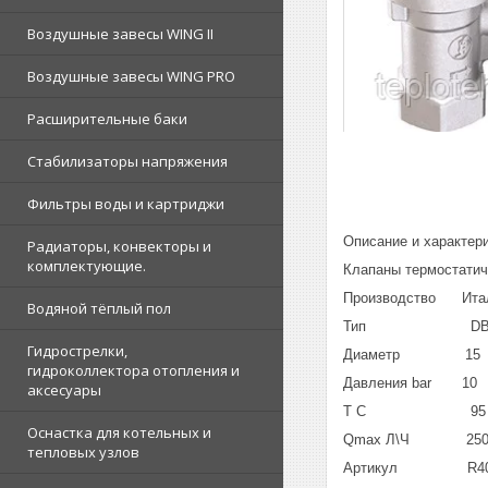
Воздушные завесы WING II
Воздушные завесы WING PRO
Расширительные баки
Стабилизаторы напряжения
Фильтры воды и картриджи
Описание и характер
Радиаторы, конвекторы и
комплектующие.
Клапаны термостатич
Производство Ита
Водяной тёплый пол
Тип D
Гидрострелки,
Диаметр 15
гидроколлектора отопления и
Давления bar 10
аксесуары
T C 95
Оснастка для котельных и
Qmax Л\Ч 25
тепловых узлов
Артикул R401