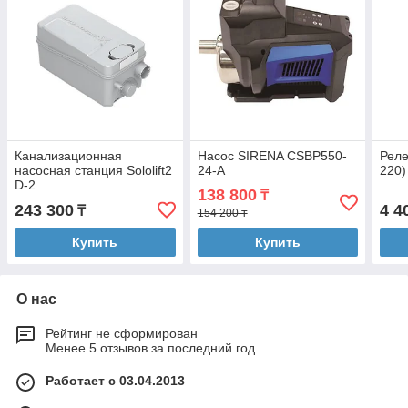
Канализационная
Насос SIRENA CSBP550-
Реле
насосная станция Sololift2
24-A
220)
D-2
138 800
₸
243 300
4 4
₸
154 200 ₸
Купить
Купить
О нас
Рейтинг не сформирован
Менее 5 отзывов за последний год
Работает с 03.04.2013