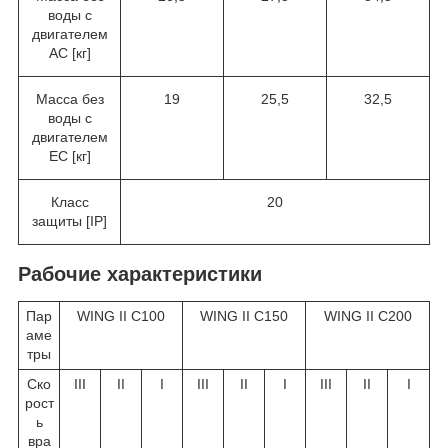
воды с
двигателем
AC [кг]
Масса без
19
25,5
32,5
воды с
двигателем
EC [кг]
Класс
20
защиты [IP]
Рабочие характеристики
Пар
WING II C100
WING II C150
WING II C200
аме
тры
Ско
III
II
I
III
II
I
III
II
I
рост
ь
вра