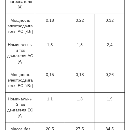
нагревателя
[A]
Мощность
0,18
0,22
0,32
электродвига
теля AC [кВт]
Номинальны
1,3
1,8
2,4
й ток
двигателя AC
[A]
Мощность
0,15
0,18
0,26
электродвига
теля EC [кВт]
Номинальны
1,1
1,3
1,9
й ток
двигателя EC
[A]
Масса без
20,5
27,5
34,5