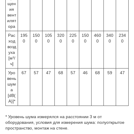
щен
ия
вент
илят
ора
Рас
195
150
105
320
225
150
460
340
234
ход
0
0
0
0
0
0
0
0
0
возд
уха
[м³/
ч]
Уро
67
57
47
68
57
46
68
59
47
вень
шум
а
[dB(
A)]*
* Уровень шума измерялся на расстоянии 3 м от
оборудования, условия для измерения шума: полуоткрытое
пространство, монтаж на стене.