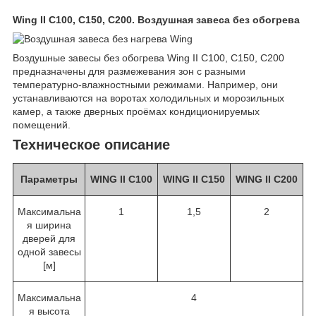
Wing II C100, C150, C200. Воздушная завеса без обогрева
Воздушные завесы без обогрева Wing II C100, C150, C200
предназначены для размежевания зон с разными
температурно-влажностными режимами. Например, они
устанавливаются на воротах холодильных и морозильных
камер, а также дверных проёмах кондиционируемых
помещений.
Техническое описание
Параметры
WING II C100
WING II C150
WING II C200
Максимальна
1
1,5
2
я ширина
дверей для
одной завесы
[м]
Максимальна
4
я высота