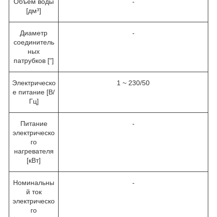
Объём воды
-
[дм³]
Диаметр
-
соединитель
ных
патрубков ["]
Электрическо
1 ~ 230/50
е питание [В/
Гц]
Питание
-
электрическо
го
нагревателя
[кВт]
Номинальны
-
й ток
электрическо
го