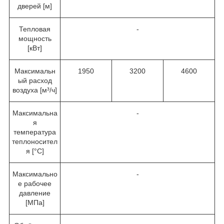
дверей [м]
Тепловая
-
мощность
[кВт]
Максимальн
1950
3200
4600
ый расход
воздуха [м³/ч]
Максимальна
-
я
температура
теплоносител
я [°C]
Максимально
-
е рабочее
давление
[MПa]