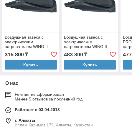
Воздушная завеса с
Воздушная завеса с
Воз
электрическим
электрическим
PRO 
нагревателем WING II
нагревателем WING II
нагр
E100 EC Серый антрацит
E200 EC Серый антрацит
315 800
483 300
477
₸
₸
(RAL 7016)
(RAL 7016)
Купить
Купить
О нас
Рейтинг не сформирован
Менее 5 отзывов за последний год
Работает с 03.04.2013
г. Алматы
Ислам Каримов 175, Алматы, Казахстан