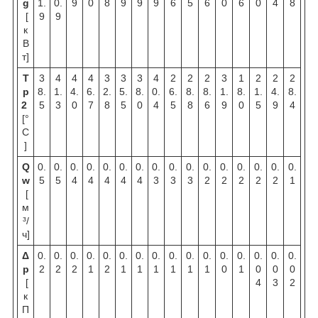
g
1.
0.
9
0
8
9
9
9
6
5
6
0
6
0
4
8
[
9
9
к
В
т]
T
3
4
4
4
3
3
3
4
2
2
2
3
1
2
2
2
p
8.
1.
4.
6.
2.
5.
8.
0.
6.
8.
8.
1.
8.
1.
4.
8.
2
5
3
0
7
8
5
0
4
5
8
6
9
0
5
9
4
[°
C
]
Q
0.
0.
0.
0.
0.
0.
0.
0.
0.
0.
0.
0.
0.
0.
0.
0.
w
5
5
4
4
4
4
4
3
3
3
2
2
2
2
2
1
[
м
³/
ч]
Δ
0.
0.
0.
0.
0.
0.
0.
0.
0.
0.
0.
0.
0.
0.
0.
0.
p
2
2
2
1
2
1
1
1
1
1
1
0
1
0
0
0
[
4
3
2
к
П