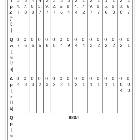
T
3
3
4
4
2
3
3
3
2
2
2
2
1
1
2
2
p
4.
7.
0.
3.
9.
2.
5.
8.
4.
7.
9.
9.
5.
9.
3.
6.
2
7
8
8
7
7
7
6
4
4
2
7
7
6
3
0
7
[°
C
]
Q
0.
0.
0.
0.
0.
0.
0.
0.
0.
0.
0.
0.
0.
0.
0.
0.
w
7
6
6
5
6
5
4
9
4
4
3
2
2
2
2
1
[
м
³/
ч]
Δ
0.
0.
0.
0.
0.
0.
0.
0.
0.
0.
0.
0.
0.
0.
0.
0.
p
4
3
3
2
3
2
2
1
2
1
1
1
1
1
0
0
[
4
3
к
П
а]
Q
880/I
p
[
м