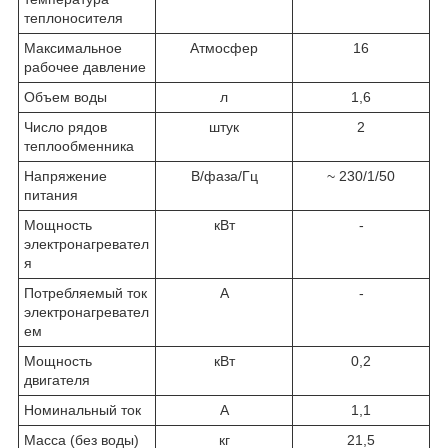
теплоносителя
Максимальное
Атмосфер
16
рабочее давление
Объем воды
л
1,6
Число рядов
штук
2
теплообменника
Напряжение
В/фаза/Гц
~ 230/1/50
питания
Мощность
кВт
-
электронагревател
я
Потребляемый ток
A
-
электронагревател
ем
Мощность
кВт
0,2
двигателя
Номинальный ток
A
1,1
Масса (без воды)
кг
21,5