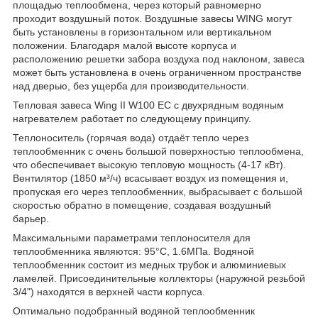
площадью теплообмена, через который равномерно
проходит воздушный поток. Воздушные завесы WING могут
быть установлены в горизонтальном или вертикальном
положении. Благодаря малой высоте корпуса и
расположению решетки забора воздуха под наклоном, завеса
может быть установлена в очень ограниченном пространстве
над дверью, без ущерба для производительности.
Тепловая завеса Wing II W100 EC с двухрядным водяным
нагревателем работает по следующему принципу.
Теплоноситель (горячая вода) отдаёт тепло через
теплообменник с очень большой поверхностью теплообмена,
что обеспечивает высокую тепловую мощность (4-17 кВт).
Вентилятор (1850 м³/ч) всасывает воздух из помещения и,
пропуская его через теплообменник, выбрасывает с большой
скоростью обратно в помещение, создавая воздушный
барьер.
Максимальными параметрами теплоносителя для
теплообменника являются: 95°С, 1.6МПа. Водяной
теплообменник состоит из медных трубок и алюминиевых
ламелей. Присоединительные коллекторы (наружной резьбой
3/4") находятся в верхней части корпуса.
Оптимально подобранный водяной теплообменник