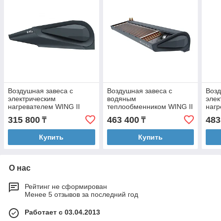
Воздушная завеса с
Воздушная завеса с
Возд
электрическим
водяным
элек
нагревателем WING II
теплообменником WING II
нагр
E100 EC Серый антрацит
W200 EC Серый антрацит
E200
315 800
463 400
483
₸
₸
(RAL 7016)
(RAL 7016)
(RAL
Купить
Купить
О нас
Рейтинг не сформирован
Менее 5 отзывов за последний год
Работает с 03.04.2013