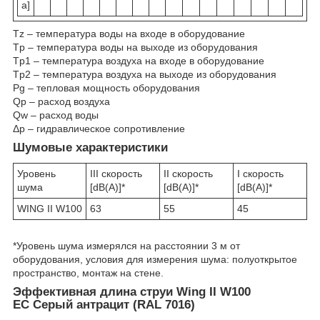
а]
T
z
– температура воды на входе в оборудование
T
p
– температура воды на выходе из оборудования
T
p1
– температура воздуха на входе в оборудование
T
p2
– температура воздуха на выходе из оборудования
P
g
– тепловая мощность оборудования
Q
p
– расход воздуха
Q
w
– расход воды
Δp – гидравлическое сопротивление
Шумовые характеристики
Уровень
III скорость
II скорость
I скорость
шума
[dB(A)]*
[dB(A)]*
[dB(A)]*
WING II W100
63
55
45
*Уровень шума измерялся на расстоянии 3 м от
оборудования, условия для измерения шума: полуоткрытое
пространство, монтаж на стене.
Эффективная длина струи Wing II W100
EC Серый антрацит (RAL 7016)