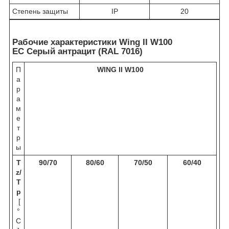
Степень защиты
IP
20
Рабочие характеристики Wing II W100
EC Серый антрацит (RAL 7016)
П
WING II W100
а
р
а
м
е
т
р
ы
T
90/70
80/60
70/50
60/40
z
/
T
p
[
°
C