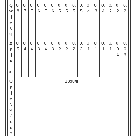
Q
0.
0.
0.
0.
0.
0.
0.
0.
0.
0.
0.
0.
0.
0.
0.
0.
w
8
7
7
6
7
6
5
5
5
5
4
3
4
2
2
2
[
м
³/
ч]
Δ
0.
0.
0.
0.
0.
0.
0.
0.
0.
0.
0.
0.
0.
0.
0.
0.
p
5
4
4
3
4
3
2
2
2
2
1
1
1
1
0
0
[
4
3
к
П
а]
Q
1350/II
p
[
м
³/
ч]
/
с
к
о