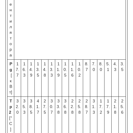
е
н
т
и
л
я
т
о
р
а
P
1
1
1
1
1
1
1
1
1
1
8.
7.
8.
5.
4.
3.
g
7.
6.
4.
3.
4.
3.
1.
0.
1.
0.
7
0
0
1
3
5
[
7
3
9
5
8
3
9
5
6
2
к
В
т]
T
3
3
3
4
2
3
3
3
2
2
2
3
1
1
2
2
p
2.
5.
8.
1.
7.
0.
3.
6.
2.
5.
8.
1.
7.
7.
1.
5.
2
0
3
5
7
5
7
8
8
8
8
7
3
2
9
8
6
[°
C
]