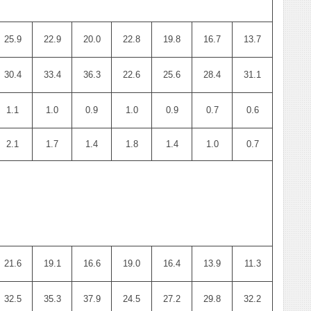
25.9
22.9
20.0
22.8
19.8
16.7
13.7
30.4
33.4
36.3
22.6
25.6
28.4
31.1
1.1
1.0
0.9
1.0
0.9
0.7
0.6
2.1
1.7
1.4
1.8
1.4
1.0
0.7
21.6
19.1
16.6
19.0
16.4
13.9
11.3
32.5
35.3
37.9
24.5
27.2
29.8
32.2