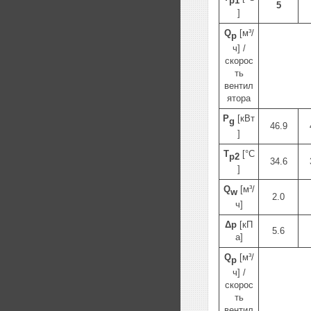
p1
5
]
Q
[м³/
p
ч] /
скорос
ть
вентил
ятора
P
[кВт
g
46.9
]
T
[°C
p2
34.6
]
Q
[м³/
w
2.0
ч]
Δp
[кП
5.6
а]
Q
[м³/
p
ч] /
скорос
ть
вентил