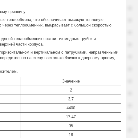
ему принципу.
стью теплообмена, что обеспечивает высокую тепловую
его через теплообменник, выбрасывает с большой скоростью
дяной теплообменник состоит из медных трубок и
верхней части корпуса.
горизонтальном и вертикальном с патрубками, направленными
осредственно на стену настолько близко к дверному проему,
осителем.
Значение
2
3,7
4400
17-47
95
16