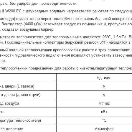
ерью, без ущерба для производительности.
g II W200 EC с двухрядным водяным нагревателем работает по следующ
чая вода) отдаёт тепло через теплообменник с очень большой поверхно
. Вентилятор (4400 м³/ч) всасывает воздух из помещения и, пропуская 
, создавая воздушный барьер.
етрами теплоносителя для теплообменника являются: 95°С, 1.6МПа. Во
. Присоединительные коллекторы (наружной резьбой 3/4") находятся в 
ный водяной теплообменник приспособлен к работе в трех положениях: 
енности гидравлического подключения позволяют установить завесу неп
жно.
еплообменник предназначен для работы с низкотемпературным теплон
Ед. изм.
а двери (1 завеса)
м
а двери (длина струи)
м
од воздуха
м³/час
сть
кВт
ратура теплоносителя
°C
чее давление
Атмосфер