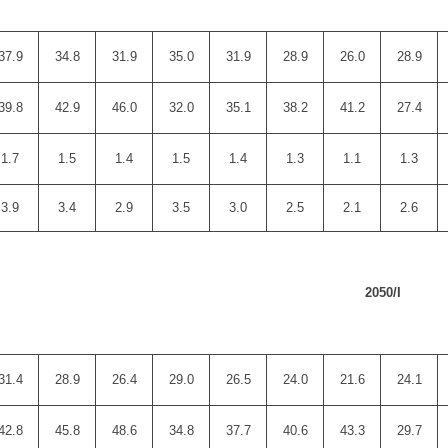
37.9
34.8
31.9
35.0
31.9
28.9
26.0
28.9
39.8
42.9
46.0
32.0
35.1
38.2
41.2
27.4
1.7
1.5
1.4
1.5
1.4
1.3
1.1
1.3
3.9
3.4
2.9
3.5
3.0
2.5
2.1
2.6
2050/I
31.4
28.9
26.4
29.0
26.5
24.0
21.6
24.1
42.8
45.8
48.6
34.8
37.7
40.6
43.3
29.7