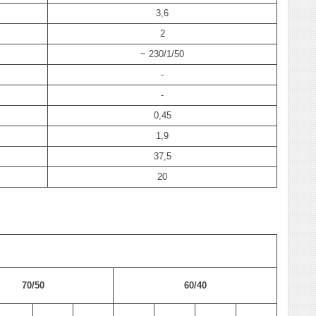
3,6
2
~ 230/1/50
-
-
0,45
1,9
37,5
20
70/50
60/40