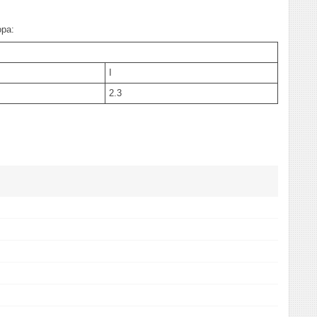
ра:
I
2.3