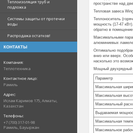
Теплоизоляция труб и
пространстве над дв
подложка
Тепловая завеса Win
Системы защиты от протечки
Теплоноситель (горя
воды
мощность (17-47 кВт)
обратно в помещение
Распродажа остатков!
Максимальными парам
алюминиевых ламелей
КОНТАКТЫ
Оптимально подобран
вниз или вверх. Особ
насколько это возмо
Теплотехника
Мощный двухрядный т
Параметр
Рамиль
Максимальная ширин
Максимальная высот
Ислам Каримов 175, Алматы,
Максимальный расх
Казахстан
Выдаваемая мощно
Максимальная темпе
+7 (700) 317-01-98
Рамиль, Бауыржан
Максимальное рабо