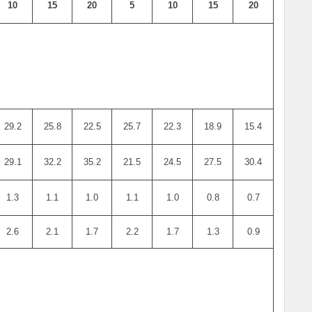
10
15
20
5
10
15
20
29.2
25.8
22.5
25.7
22.3
18.9
15.4
29.1
32.2
35.2
21.5
24.5
27.5
30.4
1.3
1.1
1.0
1.1
1.0
0.8
0.7
2.6
2.1
1.7
2.2
1.7
1.3
0.9