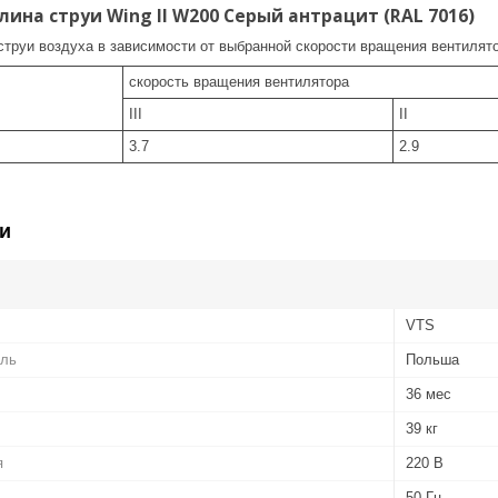
ина струи Wing II W200 Серый антрацит (RAL 7016)
труи воздуха в зависимости от выбранной скорости вращения вентилято
скорость вращения вентилятора
III
II
3.7
2.9
и
VTS
ель
Польша
36 мес
39 кг
я
220 В
50 Гц