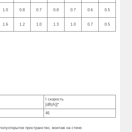
1.0
0.8
0.7
0.8
0.7
0.6
0.5
1.6
1.2
1.0
1.3
1.0
0.7
0.5
I скорость
[dB(A)]*
46
полуоткрытое пространство, монтаж на стене.