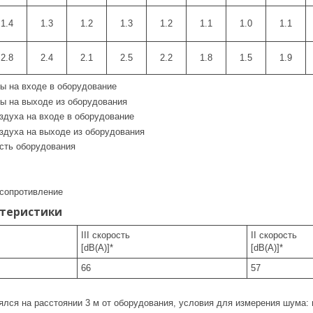
1.4
1.3
1.2
1.3
1.2
1.1
1.0
1.1
2.8
2.4
2.1
2.5
2.2
1.8
1.5
1.9
ы на входе в оборудование
ы на выходе из оборудования
здуха на входе в оборудование
здуха на выходе из оборудования
сть оборудования
 сопротивление
теристики
III скорость
II скорость
[dB(A)]*
[dB(A)]*
66
57
лся на расстоянии 3 м от оборудования, условия для измерения шума: 