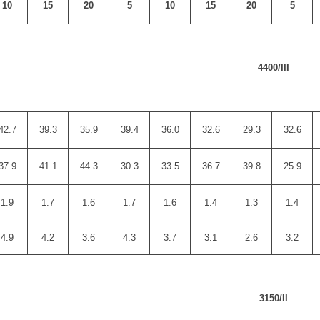
10
15
20
5
10
15
20
5
4400/III
42.7
39.3
35.9
39.4
36.0
32.6
29.3
32.6
37.9
41.1
44.3
30.3
33.5
36.7
39.8
25.9
1.9
1.7
1.6
1.7
1.6
1.4
1.3
1.4
4.9
4.2
3.6
4.3
3.7
3.1
2.6
3.2
3150/II