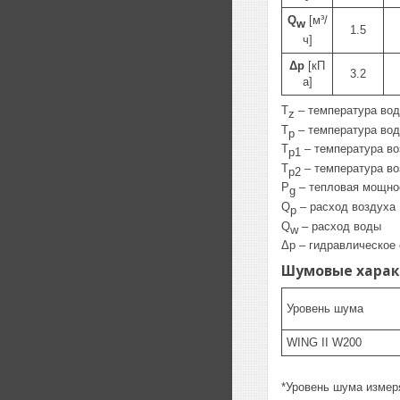
Q
[м³/
w
1.5
ч]
Δp
[кП
3.2
а]
T
– температура вод
z
T
– температура вод
p
T
– температура во
p1
T
– температура во
p2
P
– тепловая мощно
g
Q
– расход воздуха
p
Q
– расход воды
w
Δp – гидравлическое
Шумовые харак
Уровень шума
WING II W200
*Уровень шума измеря