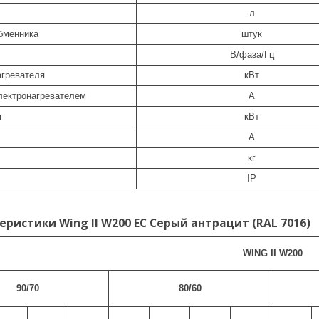
л
бменника
штук
В/фаза/Гц
гревателя
кВт
лектронагревателем
A
я
кВт
A
кг
IP
еристики Wing II W200 EC Серый антрацит (RAL 7016)
WING II W200
90/70
80/60