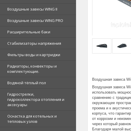
Воздушные завесы WING II
Воздушные завесы WING PRO
Расширительные баки
Стабилизаторы напряжения
Фильтры воды и картриджи
Радиаторы, конвекторы и
комплектующие.
Воздушная завеса Wi
Водяной тёплый пол
Воздушная завеса Wi
использовать мощнос
Гидрострелки,
сравнению с традици
гидроколлектора отопления и
окружающее простран
аксесуары
проема и к акустичес
корпуса, что гаранти
Оснастка для котельных и
от коррозии и неизм
тепловых узлов
через который равно
Благодаря малой выс