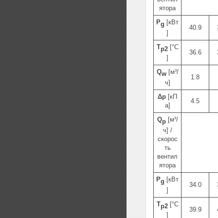
ятора
P
[кВт
g
40.9
]
T
[°C
p2
36.6
]
Q
[м³/
w
1.8
ч]
Δp
[кП
4.5
а]
Q
[м³/
p
ч] /
скорос
ть
вентил
ятора
P
[кВт
g
34.0
]
T
[°C
p2
39.9
]