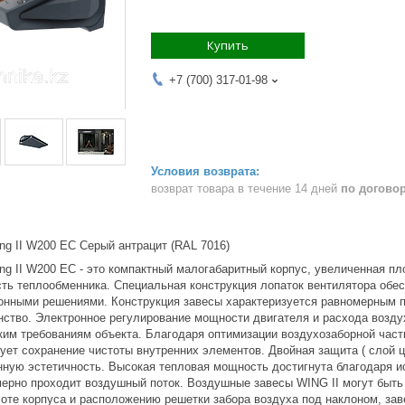
Купить
+7 (700) 317-01-98
возврат товара в течение 14 дней
по догово
ng II W200 EC Серый антрацит (RAL 7016)
ng II W200 EC - это компактный малогабаритный корпус, увеличенная п
ть теплообменника. Специальная конструкция лопаток вентилятора обес
онными решениями. Конструкция завесы характеризуется равномерным п
ство. Электронное регулирование мощности двигателя и расхода воздух
ким требованиям объекта. Благодаря оптимизации воздухозаборной част
рует сохранение чистоты внутренних элементов. Двойная защита ( слой
енную эстетичность. Высокая тепловая мощность достигнута благодаря
мерно проходит воздушный поток. Воздушные завесы WING II могут быть
оте корпуса и расположению решетки забора воздуха под наклоном, зав