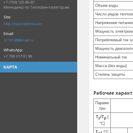
+7 (700) 125-86-81
Объем воды
Менеджер по Тепловентиляторам
Число рядов теплоо
Напряжение питания
http://teplotehnika.kz
Мощность электрона
3170198@mail.ru
Потребляемый ток э
Мощность двигател
+7 700 317 01 98
Номинальный ток
Масса (без воды)
КАРТА
Степень защиты
Рабочие характ
Параме
тры
T
/T
[
z
p
°C]
T
[°C