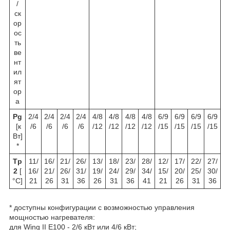
/
ск
ор
ос
ть
ве
нт
ил
ят
ор
а
P
g
2/4
2/4
2/4
2/4
4/8
4/8
4/8
4/8
6/9
6/9
6/9
6/9
[к
/6
/6
/6
/6
/12
/12
/12
/12
/15
/15
/15
/15
Вт]
*
T
p
11/
16/
21/
26/
13/
18/
23/
28/
12/
17/
22/
27/
2
[
16/
21/
26/
31/
19/
24/
29/
34/
15/
20/
25/
30/
°C]
21
26
31
36
26
31
36
41
21
26
31
36
* доступны конфигурации с возможностью управления
мощностью нагревателя:
для Wing II E100 - 2/6 кВт или 4/6 кВт;