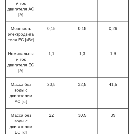
й ток
двигателя AC
[A]
Мощность
0,15
0,18
0,26
электродвига
теля EC [кВт]
Номинальны
1,1
1,3
1,9
й ток
двигателя EC
[A]
Масса без
23,5
32,5
41,5
воды с
двигателем
AC [кг]
Масса без
22
30,5
39
воды с
двигателем
EC [кг]