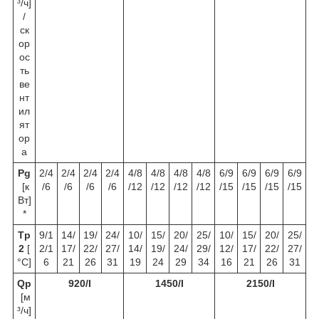
³/ч]
/
ск
ор
ос
ть
ве
нт
ил
ят
ор
а
P
g
2/4
2/4
2/4
2/4
4/8
4/8
4/8
4/8
6/9
6/9
6/9
6/9
[к
/6
/6
/6
/6
/12
/12
/12
/12
/15
/15
/15
/15
Вт]
*
T
p
9/1
14/
19/
24/
10/
15/
20/
25/
10/
15/
20/
25/
2
[
2/1
17/
22/
27/
14/
19/
24/
29/
12/
17/
22/
27/
°C]
6
21
26
31
19
24
29
34
16
21
26
31
Q
p
920/I
1450/I
2150/I
[м
³/ч]