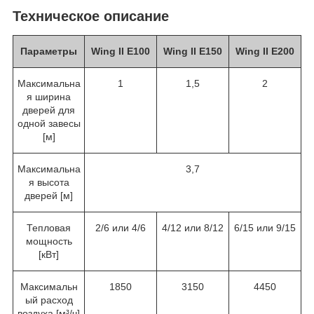
Техническое описание
Параметры
Wing II E100
Wing II E150
Wing II E200
Максимальна
1
1,5
2
я ширина
дверей для
одной завесы
[м]
Максимальна
3,7
я высота
дверей [м]
Тепловая
2/6 или 4/6
4/12 или 8/12
6/15 или 9/15
мощность
[кВт]
Максимальн
1850
3150
4450
ый расход
воздуха [м³/ч]