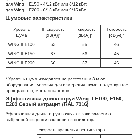
для Wing II E150 - 4/12 кВт или 8/12 кВт;
для Wing II E200 - 6/15 кВт или 9/15 кВт.
Шумовые характеристики
Уровень
III скорость
II скорость
I скорость
шума
[dB(A)]*
[dB(A)]*
[dB(A)]*
WING II E100
63
55
46
WING II E150
67
56
45
WING II E200
66
57
46
* Уровень шума измерялся на расстоянии 3 м от
оборудования, условия для измерения шума: полуоткрытое
пространство, монтаж на стене.
Эффективная длина струи Wing II E100, E150,
E200 Серый антрацит (RAL 7016)
Эффективная длина струи воздуха в зависимости от
выбранной скорости вращения вентилятора:
скорость вращения вентилятора