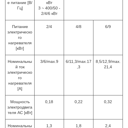
е питание [В/
кВт
Гц]
3 ~ 400/50 -
2/4/6 кВт
Питание
2/4
4/8
6/9
электрическо
го
нагревателя
[кВт]
Номинальны
3/6/max.9
6/11,3/max.17
8,5/12,9/max.
й ток
,3
21,4
электрическо
го
нагревателя
[A]
Мощность
0,18
0,22
0,32
электродвига
теля AC [кВт]
Номинальны
1,3
1,8
2,4