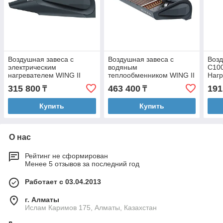
Воздушная завеса с
Воздушная завеса с
Возд
электрическим
водяным
C100
нагревателем WING II
теплообменником WING II
Нагр
E100 EC Серый антрацит
W200 EC Серый антрацит
антр
315 800
463 400
191
₸
₸
(RAL 7016)
(RAL 7016)
Купить
Купить
О нас
Рейтинг не сформирован
Менее 5 отзывов за последний год
Работает с 03.04.2013
г. Алматы
Ислам Каримов 175, Алматы, Казахстан