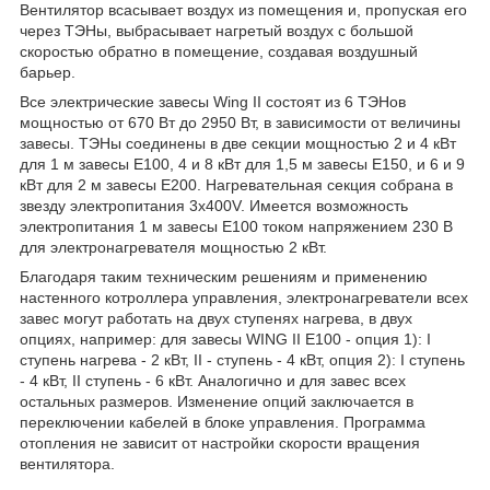
Вентилятор всасывает воздух из помещения и, пропуская его
через ТЭНы, выбрасывает нагретый воздух с большой
скоростью обратно в помещение, создавая воздушный
барьер.
Все электрические завесы Wing II состоят из 6 ТЭНов
мощностью от 670 Вт до 2950 Вт, в зависимости от величины
завесы. ТЭНы соединены в две секции мощностью 2 и 4 кВт
для 1 м завесы E100, 4 и 8 кВт для 1,5 м завесы E150, и 6 и 9
кВт для 2 м завесы E200. Нагревательная секция собрана в
звезду электропитания 3x400V. Имеется возможность
электропитания 1 м завесы E100 током напряжением 230 В
для электронагревателя мощностью 2 кВт.
Благодаря таким техническим решениям и применению
настенного котроллера управления, электронагреватели всех
завес могут работать на двух ступенях нагрева, в двух
опциях, например: для завесы WING II Е100 - опция 1): I
ступень нагрева - 2 кВт, II - ступень - 4 кВт, опция 2): I ступень
- 4 кВт, II ступень - 6 кВт. Аналогично и для завес всех
остальных размеров. Изменение опций заключается в
переключении кабелей в блоке управления. Программа
отопления не зависит от настройки скорости вращения
вентилятора.