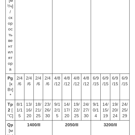
[м
³/ч]
/
ск
ор
ос
ть
ве
нт
ил
ят
ор
а
P
g
2/4
2/4
2/4
2/4
4/8
4/8
4/8
4/8
6/9
6/9
6/9
6/9
[к
/6
/6
/6
/6
/12
/12
/12
/12
/15
/15
/15
/15
Вт]
*
T
p
8/1
13/
18/
23/
9/1
14/
19/
24/
9/1
14/
19/
24/
2
[
1/1
16/
21/
26/
2/1
17/
22/
27/
0/1
15/
20/
25/
°C]
5
20
25
30
5
20
25
30
4
19
24
29
Q
p
1400/II
2050/II
3200/II
[м