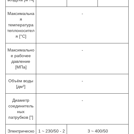
Максимальна
-
я
температура
теплоносител
я [°C]
Максимально
-
е рабочее
давление
[MПa]
Объём воды
-
[дм³]
Диаметр
-
соединитель
ных
патрубков ["]
Электрическо
1 ~ 230/50 - 2
3 ~ 400/50