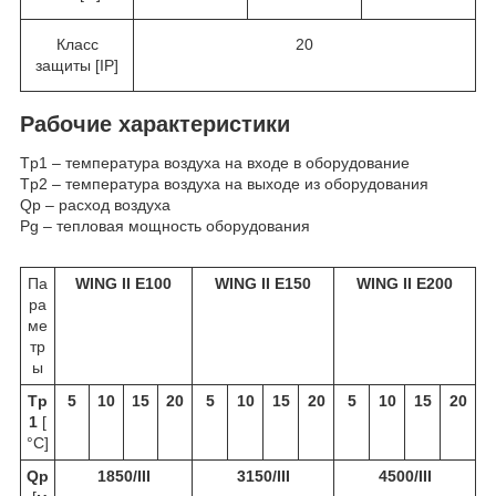
Класс
20
защиты [IP]
Рабочие характеристики
T
p1
– температура воздуха на входе в оборудование
T
p2
– температура воздуха на выходе из оборудования
Q
p
– расход воздуха
P
g
– тепловая мощность оборудования
Па
WING II E100
WING II E150
WING II E200
ра
ме
тр
ы
T
p
5
10
15
20
5
10
15
20
5
10
15
20
1
[
°C]
Q
p
1850/III
3150/III
4500/III