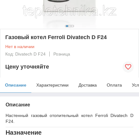
Газовый котел Ferroli Divatech D F24
Нет в наличии
Код: Divatech D F24
Розница
Цену уточняйте
Описание
Характеристики
Доставка
Оплата
Усл
Описание
Настенный газовый отопительный котел Ferroli Divatech D
F24.
Назначение