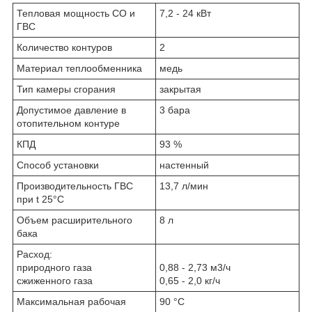
Тепловая мощность СО и
7,2 - 24 кВт
ГВС
Количество контуров
2
Материал теплообменника
медь
Тип камеры сгорания
закрытая
Допустимое давление в
3 бара
отопительном контуре
КПД
93 %
Способ установки
настенный
Производительность ГВС
13,7 л/мин
при t 25°С
Объем расширительного
8 л
бака
Расход:
природного газа
0,88 - 2,73 м3/ч
сжиженного газа
0,65 - 2,0 кг/ч
Максимальная рабочая
90 °С