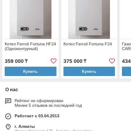
Котел Ferroli Fortuna HF24
Котел Ferroli Fortuna F24
Газо
(Одноконтурный)
CAR
359 000
375 000
434
₸
₸
Купить
Купить
О нас
Рейтинг не сформирован
Менее 5 отзывов за последний год
Работает с 03.04.2013
г. Алматы