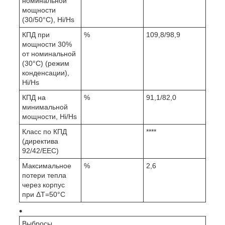
номинальной
мощности
(30/50°С), Hi/Hs
КПД при
%
109,8/98,9
мощности 30%
от номинальной
(30°С) (режим
конденсации),
Hi/Hs
КПД на
%
91,1/82,0
минимальной
мощности, Hi/Hs
Класс по КПД
****
(директива
92/42/EEC)
Максимальное
%
2,6
потери тепла
через корпус
при ΔT=50°C
Выбросы