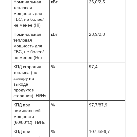
Номинальная
кВт
26,0/2,5
тепловая
мощность для
ГВС, не более/
не менее (Hi)
Номинальная
кВт
28,9/2,8
тепловая
мощность для
ГВС, не более/
не менее (Hs)
КПД сгорания
%
97,4
топлива (по
замеру на
выходе
продуктов
сгорания), Hi/Hs
КПД при
%
97,7/87,9
номинальной
мощности
(60/80°С), Hi/Hs
КПД при
%
107,4/96,7