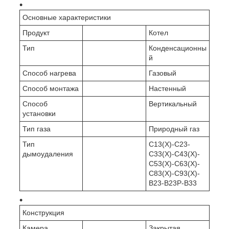
Основные характеристики
Продукт
Котел
Тип
Конденсационны
й
Способ нагрева
Газовый
Способ монтажа
Настенный
Способ
Вертикальный
установки
Тип газа
Природный газ
Тип
C13(X)-C23-
дымоудаления
C33(X)-C43(X)-
C53(X)-C63(X)-
C83(X)-C93(X)-
B23-B23P-B33
Конструкция
Камера
Закрытая