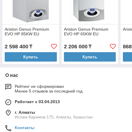
Ariston Genus Premium
Ariston Genus Premium
Aris
EVO HP 85KW EU
EVO HP 65KW EU
2 598 400
2 206 000
868
₸
₸
Купить
Купить
О нас
Рейтинг не сформирован
Менее 5 отзывов за последний год
Работает с 03.04.2013
г. Алматы
Ислам Каримов 175, Алматы, Казахстан
Контакты