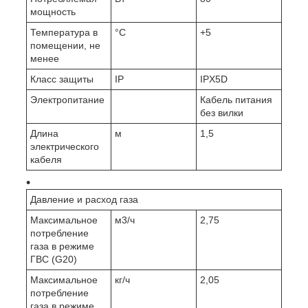
мощность
Температура в
°C
+5
помещении, не
менее
Класс защиты
IP
IPX5D
Электропитание
Кабель питания
без вилки
Длина
м
1,5
электрического
кабеля
Давление и расход газа
Максимальное
м3/ч
2,75
потребление
газа в режиме
ГВС (G20)
Максимальное
кг/ч
2,05
потребление
газа в режиме