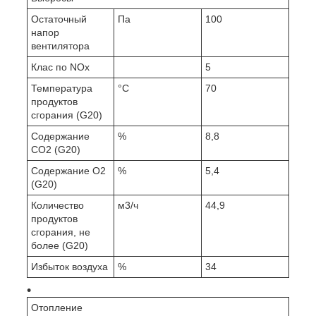
Остаточный
Па
100
напор
вентилятора
Клас по NOx
5
Температура
°C
70
продуктов
сгорания (G20)
Содержание
%
8,8
CO2 (G20)
Содержание O2
%
5,4
(G20)
Количество
м3/ч
44,9
продуктов
сгорания, не
более (G20)
Избыток воздуха
%
34
Отопление