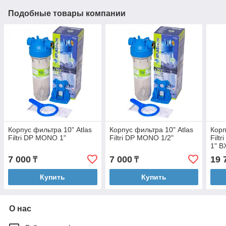
Подобные товары компании
Корпус фильтра 10" Atlas
Корпус фильтра 10" Atlas
Корп
Filtri DP MONO 1"
Filtri DP MONO 1/2"
Filtr
1" B
7 000
7 000
19 
₸
₸
Купить
Купить
О нас