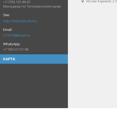
Ислам Каримов 175
+7 (700) 125-86-81
Менеджер по Тепловентиляторам
http://teplotehnika.kz
3170198@mail.ru
+7 700 317 01 98
КАРТА