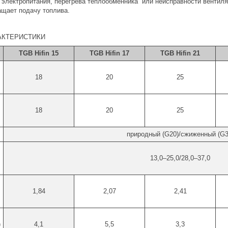
 электропитания, перегрева теплообменника или неисправности вентил
ащает подачу топлива.
АКТЕРИСТИКИ
TGB Hifin 15
TGB Hifin 17
TGB Hifin 21
18
20
25
18
20
25
природный (G20)/сжиженный (G3
13,0–25,0/28,0–37,0
1,84
2,07
2,41
)
4,1
5,5
3,3