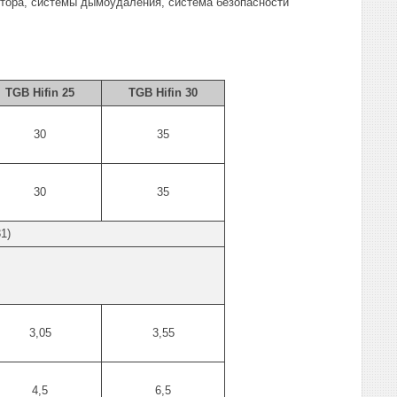
ятора, системы дымоудаления, система безопасности
TGB Hifin 25
TGB Hifin 30
30
35
30
35
1)
3,05
3,55
4,5
6,5