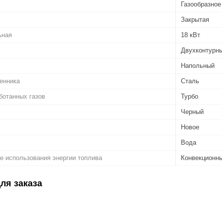
Газообразное
Закрытая
ьная
18 кВт
Двухконтурн
Напольный
енника
Сталь
ботанных газов
Турбо
Черный
Новое
Вода
те использования энергии топлива
Конвекционн
ля заказа