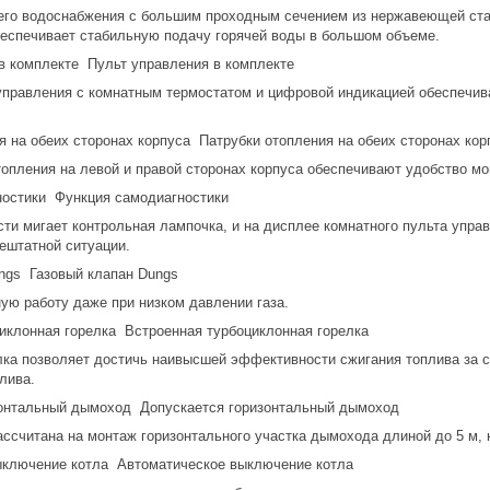
его водоснабжения с большим проходным сечением из нержавеющей стал
обеспечивает стабильную подачу горячей воды в большом объеме.
Пульт управления в комплекте
правления с комнатным термостатом и цифровой индикацией обеспечива
Патрубки отопления на обеих сторонах кор
опления на левой и правой сторонах корпуса обеспечивают удобство мо
Функция самодиагностики
ти мигает контрольная лампочка, и на дисплее комнатного пульта управ
ештатной ситуации.
Газовый клапан Dungs
ую работу даже при низком давлении газа.
Встроенная турбоциклонная горелка
ка позволяет достичь наивысшей эффективности сжигания топлива за сч
лива.
Допускается горизонтальный дымоход
ссчитана на монтаж горизонтального участка дымохода длиной до 5 м, 
Автоматическое выключение котла