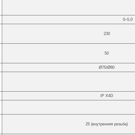
0–5,0
230
,
50
Ø75/Ø80
IP X4D
25 (внутренняя резьба)