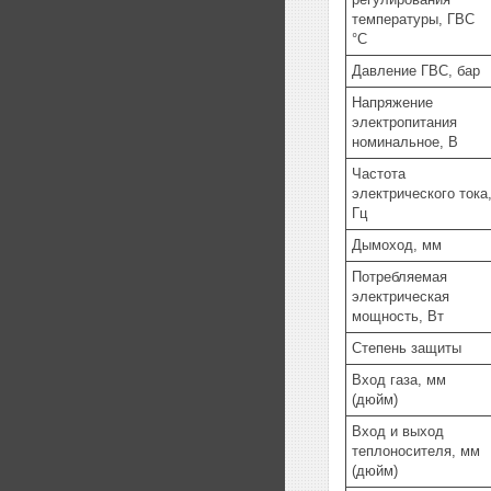
температуры, ГВС
°C
Давление ГВС, бар
Напряжение
электропитания
номинальное, В
Частота
электрического тока
Гц
Дымоход, мм
Потребляемая
электрическая
мощность, Вт
Степень защиты
Вход газа, мм
(дюйм)
Вход и выход
теплоносителя, мм
(дюйм)