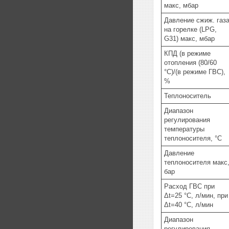
макс, мбар
Давление сжиж. газ
на горелке (LPG,
G31) макс, мбар
КПД (в режиме
отопления (80/60
°C)/(в режиме ГВС),
%
Теплоноситель
Диапазон
регулирования
температуры
теплоносителя, °C
Давление
теплоносителя макс
бар
Расход ГВС при
Δt=25 °C, л/мин, при
Δt=40 °C, л/мин
Диапазон
регулирования