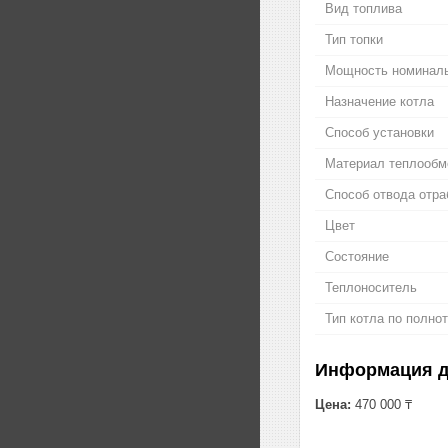
Вид топлива
Тип топки
Мощность номинал
Назначение котла
Способ установки
Материал теплообм
Способ отвода отра
Цвет
Состояние
Теплоноситель
Тип котла по полно
Информация д
Цена:
470 000 ₸