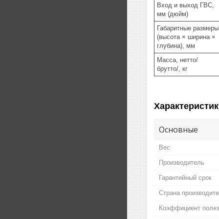
Вход и выход ГВС,
мм (дюйм)
Габаритные размеры
(высота × ширина ×
глубина), мм
Масса, нетто/
брутто/, кг
Характеристик
Основные
Вес
Производитель
Гарантийный срок
Страна производит
Коэффициент полез