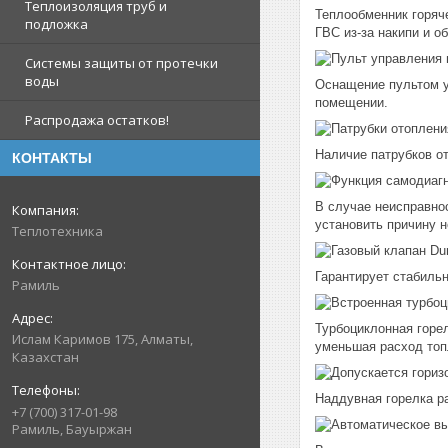
Теплоизоляция труб и
Теплообменник горяч
подложка
ГВС из-за накипи и 
Системы защиты от протечки
воды
Оснащение пультом у
помещении.
Распродажа остатков!
Наличие патрубков от
КОНТАКТЫ
В случае неисправнос
установить причину н
Теплотехника
Гарантирует стабильн
Рамиль
Турбоциклонная горел
Ислам Каримов 175, Алматы,
уменьшая расход топ
Казахстан
Наддувная горелка ра
+7 (700) 317-01-98
Рамиль, Бауыржан