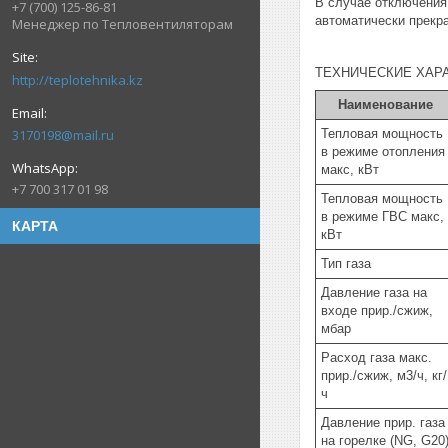
В случае отключения
+7 (700) 125-86-81
автоматически прекр
Менеджер по Тепловентиляторам
ТЕХНИЧЕСКИЕ ХАР
http://teplotehnika.kz
Наименование
Тепловая мощность
3170198@mail.ru
в режиме отопления
макс, кВт
+7 700 317 01 98
Тепловая мощность
в режиме ГВС макс,
КАРТА
кВт
Тип газа
Давление газа на
входе прир./сжиж,
мбар
Расход газа макс.
прир./сжиж, м3/ч, кг/
ч
Давление прир. газа
на горелке (NG, G20