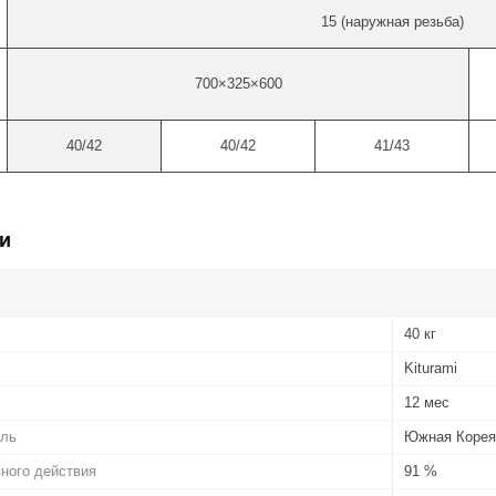
15 (наружная резьба)
700×325×600
40/42
40/42
41/43
и
40 кг
Kiturami
12 мес
ель
Южная Корея
ного действия
91 %