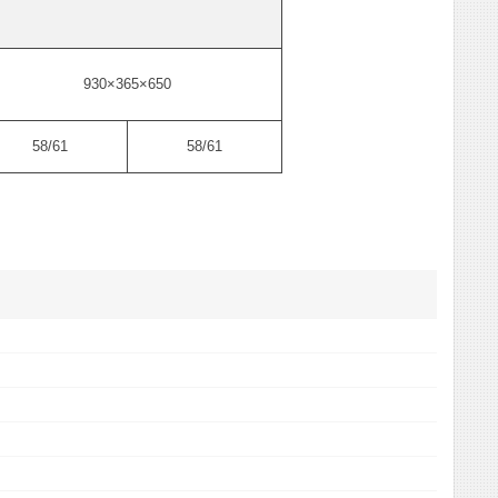
930×365×650
58/61
58/61