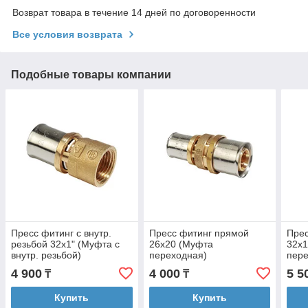
Возврат товара в течение 14 дней по договоренности
Все условия возврата
Подобные товары компании
Пресс фитинг с внутр.
Пресс фитинг прямой
Прес
резьбой 32х1" (Муфта с
26х20 (Муфта
32х
внутр. резьбой)
переходная)
пере
4 900
4 000
5 5
₸
₸
Купить
Купить