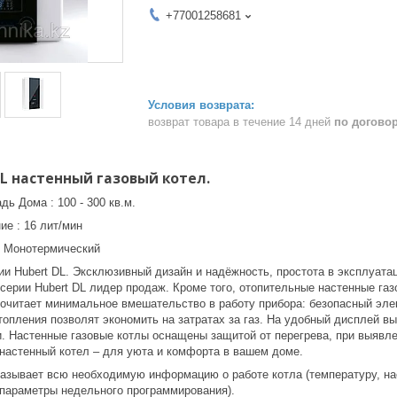
+77001258681
возврат товара в течение 14 дней
по догово
DL настенный газовый котел.
ь Дома : 100 - 300 кв.м.
е : 16 лит/мин
: Монотермический
ии Hubert DL. Эксклюзивный дизайн и надёжность, простота в эксплуат
серии Hubert DL лидер продаж. Кроме того, отопительные настенные га
почитает минимальное вмешательство в работу прибора: безопасный эле
опления позволят экономить на затратах за газ. На удобный дисплей вы
и. Настенные газовые котлы оснащены защитой от перегрева, при выявле
настенный котел – для уюта и комфорта в вашем доме.
азывает всю необходимую информацию о работе котла (температуру, н
 параметры недельного программирования).