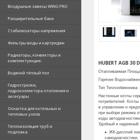
Воздушные завесы WING PRO
Расширительные баки
Стабилизаторы напряжения
Фильтры воды и картриджи
Радиаторы, конвекторы и
комплектующие.
HUBERT AGB 30 
Отапливаемая Площад
Водяной тёплый пол
Горячее Водоснабжени
Гидрострелки,
Тип Теплообменника 
гидроколлектора отопления и
Настенные котлы сер
аксесуары
потребителей. Котлы 
в управлении и пред
Оснастка для котельных и
при выборе режима от
тепловых узлов
коды автодиагностик
Удобный и надежный 
Теплоизоляция труб и
подложка
ЖК-дисплей пок
самодиагностики,