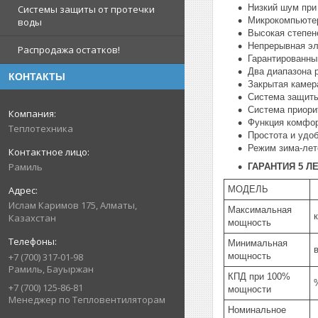
Низкий шум при 
Системы защиты от протечки
Микрокомпьютер
воды
Высокая степен
Непрерывная эл
Распродажа остатков!
Гарантированны
Два диапазона р
КОНТАКТЫ
Закрытая камер
Система защиты
Система приори
Функция комфор
Теплотехника
Простота и удо
Режим зима-лет
Рамиль
ГАРАНТИЯ 5 Л
МОДЕЛЬ
Ислам Каримов 175, Алматы,
Максимальная
Казахстан
мощность
Минимальная
мощность
+7 (700) 317-01-98
Рамиль, Бауыржан
КПД при 100%
+7 (700) 125-86-81
мощности
Менеджер по Тепловентиляторам
Номинальное