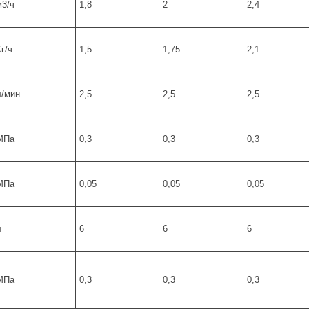
м3/ч
1,8
2
2,4
г/ч
1,5
1,75
2,1
л/мин
2,5
2,5
2,5
MПa
0,3
0,3
0,3
MПa
0,05
0,05
0,05
л
6
6
6
MПa
0,3
0,3
0,3