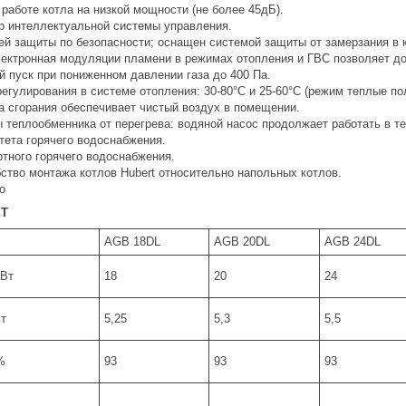
работе котла на низкой мощности (не более 45дБ).
 интеллектуальной системы управления.
ей защиты по безопасности; оснащен системой защиты от замерзания в 
ектронная модуляции пламени в режимах отопления и ГВС позволяет до
й пуск при пониженном давлении газа до 400 Па.
егулирования в системе отопления: 30-80°C и 25-60°С (режим теплые по
а сгорания обеспечивает чистый воздух в помещении.
 теплообменника от перегрева: водяной насос продолжает работать в т
тета горячего водоснабжения.
тного горячего водоснабжения.
бство монтажа котлов Hubert относительно напольных котлов.
о
ЕТ
AGB 18DL
AGB 20DL
AGB 24DL
кВт
18
20
24
вт
5,25
5,3
5,5
%
93
93
93