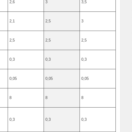
2,6
3
3,5
2,1
2,5
3
2,5
2,5
2,5
0,3
0,3
0,3
0,05
0,05
0,05
8
8
8
0,3
0,3
0,3