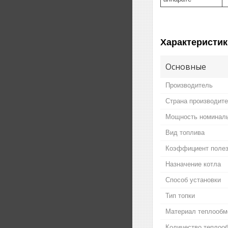
Характеристик
Основные
Производитель
Страна производит
Мощность номинал
Вид топлива
Коэффициент полез
Назначение котла
Способ установки
Тип топки
Материал теплообм
Количество теплоо