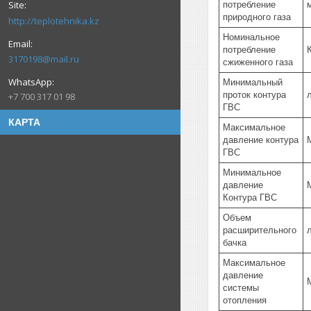
потребление
природного газа
http://teplotehnika.kz
Номинальное
потребление
К
3170198@mail.ru
сжиженного газа
Минимальный
проток контура
+7 700 317 01 98
ГВС
КАРТА
Максимальное
давление контура
ГВС
Минимальное
давление
Контура ГВС
Объем
расширительного
бачка
Максимальное
давление
системы
отопления