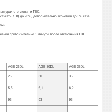
контурах отопления и ГВС.
стигать КПД до 93%, дополнительно экономия до 5% газа.
лы)
ечении приблизительно 1 минуты после отключения ГВС.
AGB 26DL
AGB 30DL
AGB 35DL
26
30
35
5,5
6,1
8,2
93
93
93