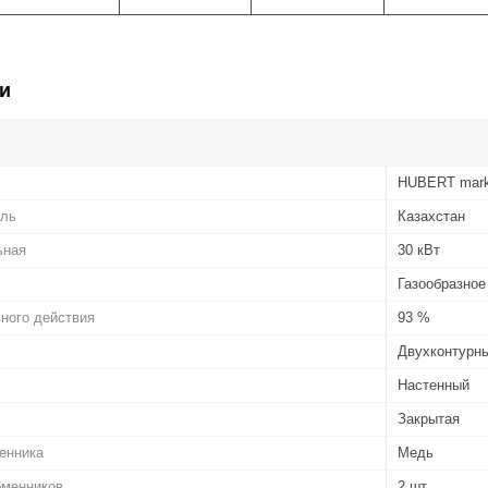
и
HUBERT mark
ель
Казахстан
ьная
30 кВт
Газообразное
ного действия
93 %
Двухконтурн
Настенный
Закрытая
енника
Медь
бменников
2 шт