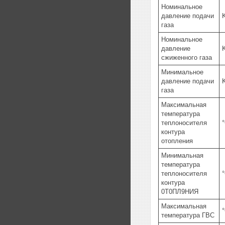
Номинальное
давление подачи
газа
Номинальное
давление
сжиженного газа
Минимальное
давление подачи
газа
Максимальная
температура
теплоносителя
контура
отопления
Минимальная
температура
теплоносителя
контура
0Т0ПЛ9НИЯ
Максимальная
температура ГВС