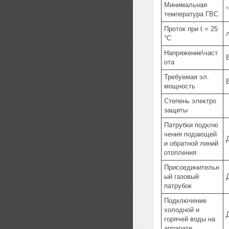
Минимальная
температура ГВС
Проток при t = 25
°С
Напряжение\част
ота
Требуемая эл.
мощность
Степень электро
защиты
Патрубки подклю
чения подающей
и обратной линий
отопления
Присоединительн
ый газовый
патрубок
Подключение
холодной и
горячей воды на
аппарате