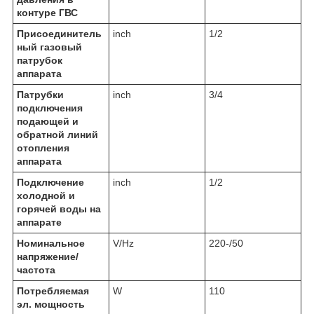
контуре ГВС
Присоединитель
inch
1/2
ный газовый
патрубок
аппарата
Патрубки
inch
3/4
подключения
подающей и
обратной линий
отопления
аппарата
Подключение
inch
1/2
холодной и
горячей воды на
аппарате
Номинальное
V/Hz
220-/50
напряжение/
частота
Потребляемая
W
110
эл. мощность