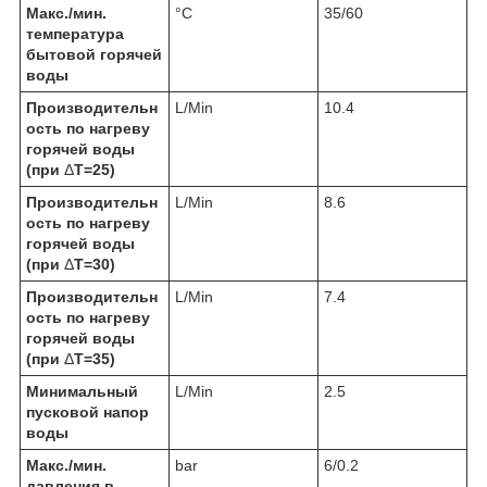
Макс./мин.
°C
35/60
температура
бытовой горячей
воды
Производительн
L/Min
10.4
ость по нагреву
горячей воды
(при
Δ
Т=25)
Производительн
L/Min
8.6
ость по нагреву
горячей воды
(при
Δ
Т=30)
Производительн
L/Min
7.4
ость по нагреву
горячей воды
(при
Δ
Т=35)
Минимальный
L/Min
2.5
пусковой напор
воды
Макс./мин.
bar
6/0.2
давления в