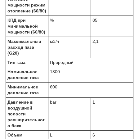
мощности режим
отопление (60/80)
КПД при
%
85
минимальной
мощности (60/80)
Максимальный
м
3
/ч
2,1
расход паза
(G20)
Тип газа
Природный
Номинальное
1300
давление газа
Минимальное
600
давление газа
Давление в
bar
1
воздушной
полости
расширительног
о бака
Объем
L
6