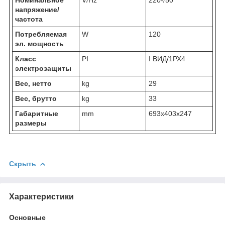
напряжение/
частота
Потребляемая
W
120
эл. мощность
Класс
PI
I ВИД/1РХ4
электрозащиты
Вес, нетто
kg
29
Вес, брутто
kg
33
Габаритные
mm
693x403x247
размеры
Скрыть
Характеристики
Основные