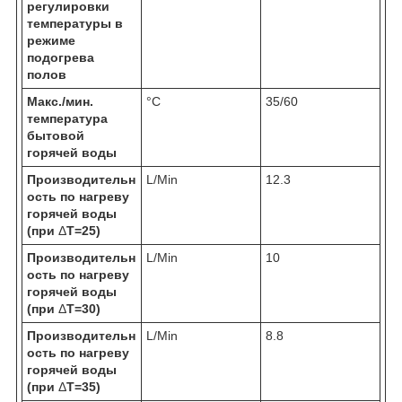
регулировки
температуры в
режиме
подогрева
полов
Макс./мин.
°C
35/60
температура
бытовой
горячей воды
Производительн
L/Min
12.3
ость по нагреву
горячей воды
(при
Δ
Т=25)
Производительн
L/Min
10
ость по нагреву
горячей воды
(при
Δ
Т=30)
Производительн
L/Min
8.8
ость по нагреву
горячей воды
(при
Δ
Т=35)