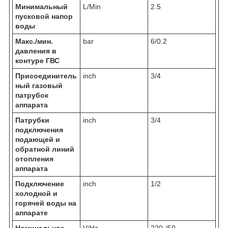
Минимальный
L/Min
2.5
пусковой напор
воды
Макс./мин.
bar
6/0.2
давления в
контуре ГВС
Присоединитель
inch
3/4
ный газовый
патрубок
аппарата
Патрубки
inch
3/4
подключения
подающей и
обратной линий
отопления
аппарата
Подключение
inch
1/2
холодной и
горячей воды на
аппарате
Номинальное
V/Hz
220-/50