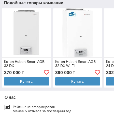
Подобные товары компании
Котел Hubert Smart AGB
Котел Hubert Smart AGB
Коте
32 DX
32 DX Wi-Fi
24 
370 000
390 000
302
₸
₸
Купить
Купить
О нас
Рейтинг не сформирован
Менее 5 отзывов за последний год