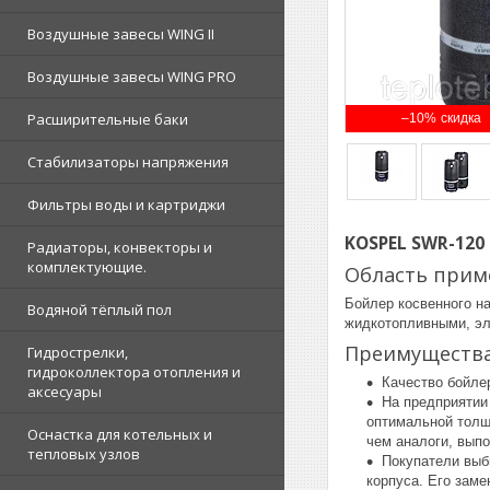
Воздушные завесы WING II
Воздушные завесы WING PRO
Расширительные баки
–10%
Стабилизаторы напряжения
Фильтры воды и картриджи
KOSPEL SWR-120
Радиаторы, конвекторы и
комплектующие.
Область прим
Бойлер косвенного н
Водяной тёплый пол
жидкотопливными, эл
Преимуществ
Гидрострелки,
гидроколлектора отопления и
Качество бойлер
аксесуары
На предприятии
оптимальной толщ
Оснастка для котельных и
чем аналоги, вып
тепловых узлов
Покупатели выб
корпуса. Его зам