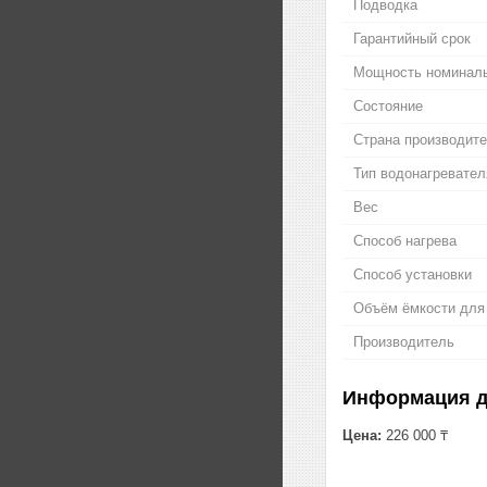
Подводка
Гарантийный срок
Мощность номинал
Состояние
Страна производит
Тип водонагревател
Вес
Способ нагрева
Способ установки
Объём ёмкости для
Производитель
Информация д
Цена:
226 000 ₸