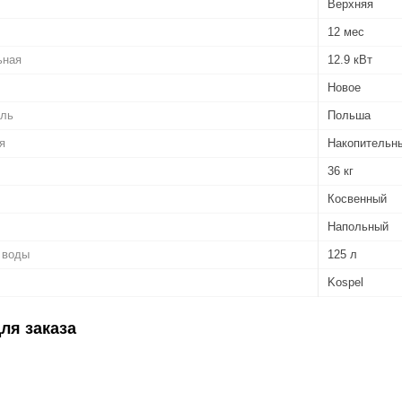
Верхняя
12 мес
ьная
12.9 кВт
Новое
ель
Польша
я
Накопительн
36 кг
Косвенный
Напольный
 воды
125 л
Kospel
ля заказа