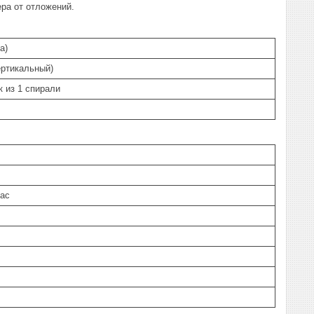
ера от отложений.
а)
ертикальный)
 из 1 спирали
час