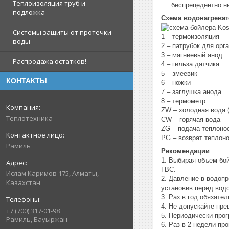
Теплоизоляция труб и
беспрецедентно ни
подложка
Схема водонагреват
Системы защиты от протечки
1 – термоизоляция
воды
2 – патрубок для орг
3 – магниевый анод
Распродажа остатков!
4 – гильза датчика
5 – змеевик
КОНТАКТЫ
6 – ножки
7 – заглушка анода
8 – термометр
ZW – холодная вода 
Теплотехника
CW – горячая вода
ZG – подача теплоно
PG – возврат теплон
Рамиль
Рекомендации
1. Выбирая объем бой
ГВС.
Ислам Каримов 175, Алматы,
2. Давление в водопр
Казахстан
установив перед вод
3. Раз в год обязате
4. Не допускайте пр
+7 (700) 317-01-98
5. Периодически прог
Рамиль, Бауыржан
6. Раз в 2 недели пр