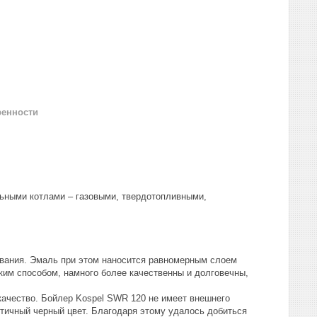
ренности
льными котлами – газовыми, твердотопливными,
вания. Эмаль при этом наносится равномерным слоем
им способом, намного более качественны и долговечны,
качество. Бойлер Kospel SWR 120 не имеет внешнего
етичный черный цвет. Благодаря этому удалось добиться