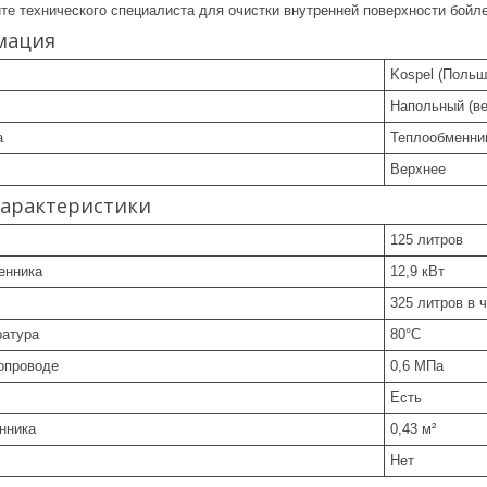
те технического специалиста для очистки внутренней поверхности бойл
мация
Kospel (Польш
Напольный (в
а
Теплообменник
Верхнее
характеристики
125 литров
енника
12,9 кВт
325 литров в 
ратура
80°C
опроводе
0,6 МПа
Есть
нника
0,43 м²
Нет