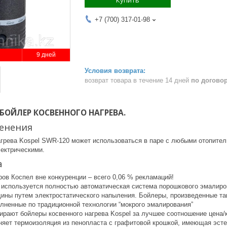
+7 (700) 317-01-98
9 дней
возврат товара в течение 14 дней
по догово
 БОЙЛЕР КОСВЕННОГО НАГРЕВА.
енения
агрева Kospel SWR-120 может использоваться в паре с любыми отопите
ектрическими.
а
ов Коспел вне конкуренции – всего 0,06 % рекламаций!
 используется полностью автоматическая система порошкового эмалиро
ины путем электростатического напыления. Бойлеры, произведенные так
олненные по традиционной технологии “мокрого эмалирования”
ирают бойлеры косвенного нагрева Kospel за лучшее соотношение цена/
еняет термоизоляция из пенопласта с графитовой крошкой, имеющая эст