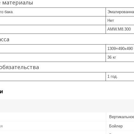
е материалы
го бака
Эмалированна
Нет
AMW.M8.300
асса
1309×490х490
36 кг
обязательства
1 год.
и
Вертикально
ля
Бойлер