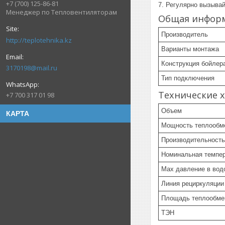
+7 (700) 125-86-81
7. Регулярно вызывай
Менеджер по Тепловентиляторам
Общая инфор
Производитель
http://teplotehnika.kz
Варианты монтажа
Конструкция бойлер
3170198@mail.ru
Тип подключения
Технические 
+7 700 317 01 98
Объем
КАРТА
Мощность теплообм
Производительность
Номинальная темпе
Max давление в вод
Линия рециркуляции
Площадь теплообме
ТЭН