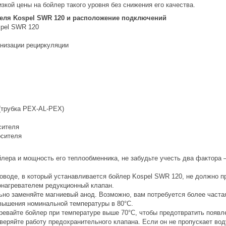
зкой цены на бойлер такого уровня без снижения его качества.
еля Kospel SWR 120 и расположение подключений
анизации рециркуляции
(трубка PEX-AL-PEX)
сителя
осителя
лера и мощность его теплообменника, не забудьте учесть два фактора 
оводе, в который устанавливается бойлер Kospel SWR 120, не должно п
онагревателем редукционный клапан.
льно заменяйте магниевый анод. Возможно, вам потребуется более частая
евышения номинальной температуры в 80°C.
ревайте бойлер при температуре выше 70°C, чтобы предотвратить появл
оверяйте работу предохранительного клапана. Если он не пропускает во