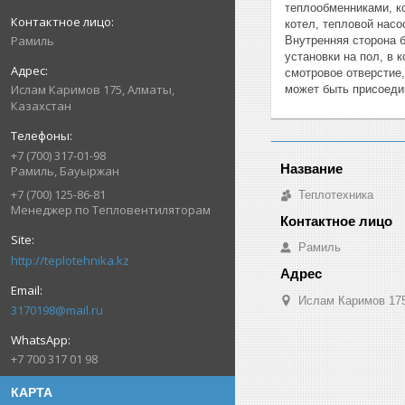
теплообменниками, к
котел, тепловой нас
Рамиль
Внутренняя сторона б
установки на пол, в
смотровое отверстие,
Ислам Каримов 175, Алматы,
может быть присоедин
Казахстан
+7 (700) 317-01-98
Рамиль, Бауыржан
+7 (700) 125-86-81
Теплотехника
Менеджер по Тепловентиляторам
Рамиль
http://teplotehnika.kz
Ислам Каримов 175
3170198@mail.ru
+7 700 317 01 98
КАРТА