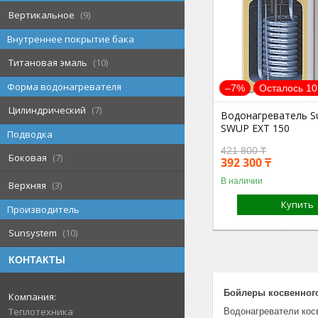
Вертикальное
9
Внутреннее покрытие бака
Титановая эмаль
10
Форма водонагревателя
–7%
Осталось 10
Цилиндрический
7
Водонагреватель S
SWUP EXT 150
Подводка
421 800 ₸
Боковая
7
392 300 ₸
В наличии
Верхняя
3
Купить
Производитель
Sunsystem
10
КОНТАКТЫ
Бойлеры косвенного
Теплотехника
Водонагреватели кос