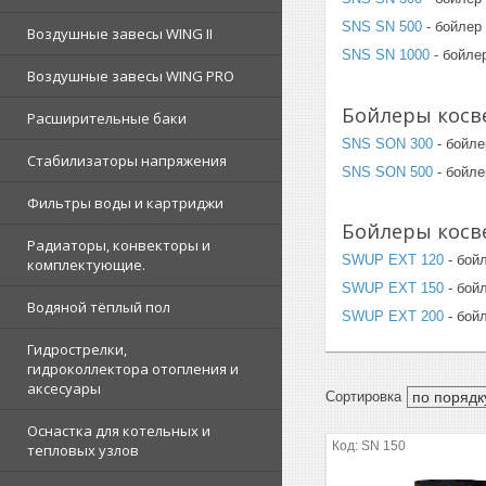
SNS SN 500
- бойлер 
Воздушные завесы WING II
SNS SN 1000
- бойлер
Воздушные завесы WING PRO
Бойлеры косв
Расширительные баки
SNS SON 300
- бойле
Стабилизаторы напряжения
SNS SON 500
- бойле
Фильтры воды и картриджи
Бойлеры косв
Радиаторы, конвекторы и
SWUP EXT 120
- бойл
комплектующие.
SWUP EXT 150
- бойл
Водяной тёплый пол
SWUP EXT 200
- бойл
Гидрострелки,
гидроколлектора отопления и
аксесуары
Оснастка для котельных и
SN 150
тепловых узлов