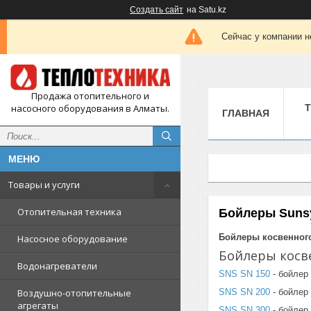
Создать сайт
на Satu.kz
Сейчас у компании н
Продажа отопительного и
насосного оборудования в Алматы.
ГЛАВНАЯ
Товары и услуги
Отопительная техника
Бойлеры Suns
Бойлеры косвенного
Насосное оборудование
Бойлеры косв
Водонагреватели
SNS SN 150
- бойлер 
Воздушно-отопительные
SNS SN 200
- бойлер
агрегаты
SNS SN 300
- бойлер 