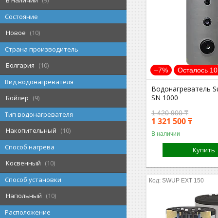
В наличии
9
Состояние
Новое
10
Страна производитель
Болгария
10
–7%
Осталось 10
Вид водонагревателя
Водонагреватель S
SN 1000
Бойлер
9
1 420 900 ₸
Тип водонагревателя
1 321 500 ₸
Накопительный
10
В наличии
Способ нагрева
Купить
Косвенный
10
Способ установки
SWUP EXT 150
Напольный
10
Расположение