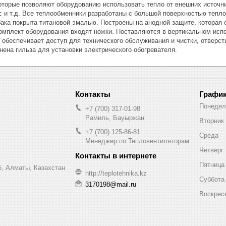
оторые позволяют оборудованию использовать тепло от внешних источник
ос и т.д. Все теплообменники разработаны с большой поверхностью теп
ака покрыта титановой эмалью. Построены на анодной защите, которая 
 комплект оборудования входят ножки. Поставляются в вертикальном исп
 обеспечивает доступ для технического обслуживания и чистки, отверс
ена гильза для установки электрического обогревателя.
График
Понедел
+7 (700) 317-01-98
Рамиль, Бауыржан
Вторник
+7 (700) 125-86-81
Среда
Менеджер по Тепловентиляторам
Четверг
Пятница
, Алматы, Казахстан
http://teplotehnika.kz
Суббота
3170198@mail.ru
Воскрес