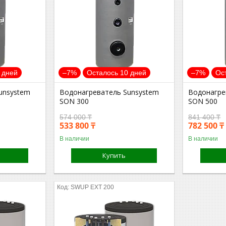
 дней
–7%
Осталось 10 дней
–7%
Ос
unsystem
Водонагреватель Sunsystem
Водонагре
SON 300
SON 500
574 000 ₸
841 400 ₸
533 800 ₸
782 500 ₸
В наличии
В наличии
Купить
SWUP EXT 200