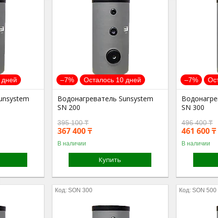
 дней
–7%
Осталось 10 дней
–7%
Ос
unsystem
Водонагреватель Sunsystem
Водонагре
SN 200
SN 300
395 100 ₸
496 400 ₸
367 400 ₸
461 600 ₸
В наличии
В наличии
Купить
SON 300
SON 500