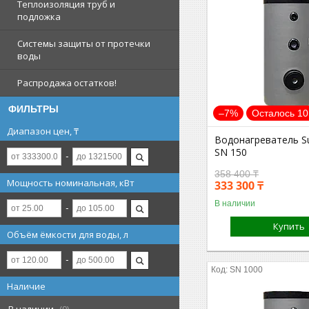
Теплоизоляция труб и
подложка
Системы защиты от протечки
воды
Распродажа остатков!
ФИЛЬТРЫ
–7%
Осталось 10
Диапазон цен, ₸
Водонагреватель S
SN 150
358 400 ₸
Мощность номинальная, кВт
333 300 ₸
В наличии
Купить
Объём ёмкости для воды, л
SN 1000
Наличие