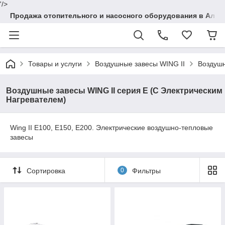
'/>
Продажа отопительного и насосного оборудования в Алма
Товары и услуги
Воздушные завесы WING II
Воздушн
Воздушные завесы WING II серия Е (С Электрическим
Нагревателем)
Wing II E100, E150, E200. Электрические воздушно-тепловые
завесы
Сортировка
0
Фильтры