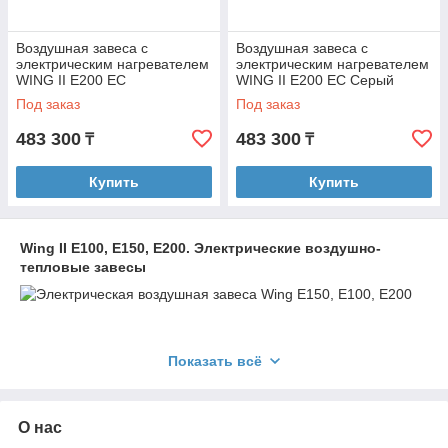
Воздушная завеса с
Воздушная завеса с
электрическим нагревателем
электрическим нагревателем
WING II E200 EC
WING II E200 EC Серый
антрацит (RAL 7016)
Под заказ
Под заказ
483 300
483 300
₸
₸
Купить
Купить
Wing II E100, E150, E200. Электрические воздушно-
тепловые завесы
Воздушно-тепловая завеса с электрическим нагревателем
Показать всё
Wing II E100, E150, E200 работает по следующему принципу.
Трубчатые электронагреватели (ТЭНы) нагреваются в
результате протекания через них электрического тока.
Вентилятор всасывает воздух из помещения и, пропуская
О нас
его через ТЭНы, выбрасывает нагретый воздух с большой