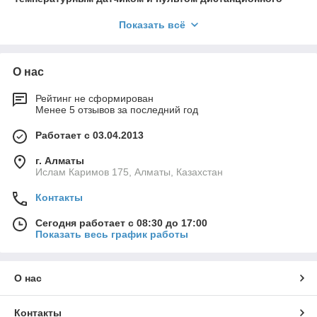
управления ROMEO
(протокол OpenTherm), автоматически
Показать всё
изменяя температуру теплоносителя в зависимости от
температуры в помещении, что позволяет обеспечить
экономию газа вплоть
до 30%
по сравнению с другими
классическими котлами.
О нас
Инновационная
система контроля
горения ECS
Рейтинг не сформирован
(Evolved combustion system) гарантирует
Менее 5 отзывов за последний год
безопасность и эффективность горения через контроль тока
ионизации, модуляцию мощности горелки и изменение
Работает с 03.04.2013
скорости вращения вентилятора. Котел подстраивается под
параметры дымохода, давление газа в газопроводе,
г. Алматы
теплотворную способность газа в текущий момент времени и
Ислам Каримов 175, Алматы, Казахстан
выбирает такие параметры работы, которые гарантируют
самое эффективное сжигание топлива.
Контакты
Сегодня работает с 08:30 до 17:00
Показать весь график работы
О нас
Контакты