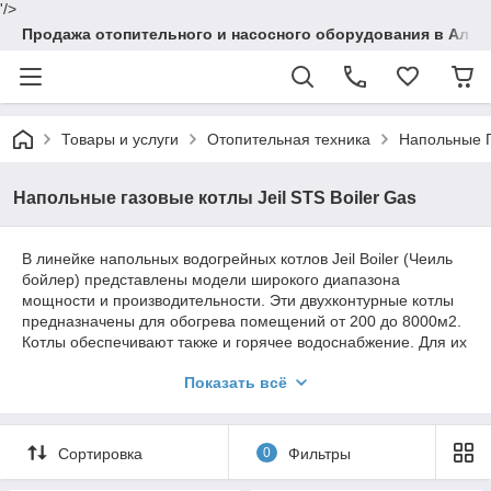
'/>
Продажа отопительного и насосного оборудования в Алма
Товары и услуги
Отопительная техника
Напольные 
Напольные газовые котлы Jeil STS Boiler Gas
В линейке напольных водогрейных котлов Jeil Boiler (Чеиль
бойлер) представлены модели широкого диапазона
мощности и производительности. Эти двухконтурные котлы
предназначены для обогрева помещений от 200 до 8000м2.
Котлы обеспечивают также и горячее водоснабжение. Для их
установки не требуется специальной подготовки места.
Показать всё
Высокий КПД и автоматическое регулирование позволяют
максимально снизить расход топлива. Надежные, простые в
эксплуатации, с приятным глазу дизайном. Эти котлы не
случайно пользуются все большей популярностью.
Сортировка
0
Фильтры