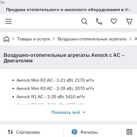
'/>
Продажа отопительного и насосного оборудования в Алма
Товары и услуги
Воздушно-отопительные агрегаты
A
Воздушно-отопительные агрегаты Aerock с АС –
Двигателем
Aerock Mini R2 AC - 2-21 кВт, 2170 м³/ч
Aerock Mini R3 AC - 2-28 кВт, 2070 м³/ч
Aerock R1 AC - 2-30 кВт, 5410 м³/ч
Aerock R2 AC - 3-51 кВт, 4970 м³/ч
Показать всё
Aerock R3 AC - 6-73 кВт, 5750 м³/ч
Aerock R4 AC - 8-94 кВт, 5820 м³/ч
Aerock MINI RD AC - дестратификатор (без нагрева),
Сортировка
0
Фильтры
2420 м³/ч