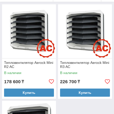
Aerock RD AC - дестратификатор (без нагрева), 5080
м³/ч
Тепловентилятор Aerock Mini
Тепловентилятор Aerock Mini
R2 AC
R3 AC
В наличии
В наличии
178 600
226 700
₸
₸
Купить
Купить