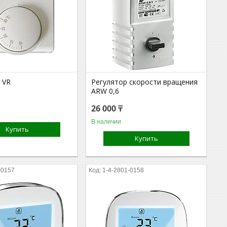
 VR
Регулятор скорости вращения
ARW 0,6
26 000 ₸
В наличии
Купить
Купить
-0157
1-4-2801-0158