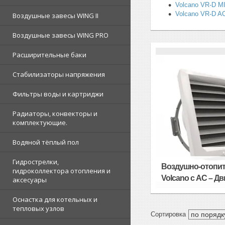
Volcano VR-D MI
Volcano VR-D AC
Воздушные завесы WING II
Воздушные завесы WING PRO
Расширительные баки
Стабилизаторы напряжения
Фильтры воды и картриджи
Радиаторы, конвекторы и
комплектующие.
Водяной тёплый пол
Гидрострелки,
Воздушно-отопит
гидроколлектора отопления и
Volcano с АС – Д
аксесуары
Оснастка для котельных и
тепловых узлов