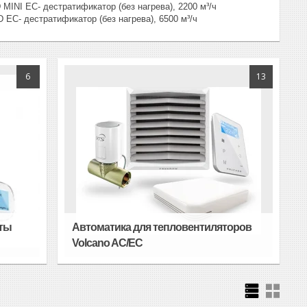
- дестратификатор (без нагрева), 2200 м³/ч
атификатор (без нагрева), 6500 м³/ч
6
13
аты
Автоматика для тепловентиляторов
Volcano AC/EC