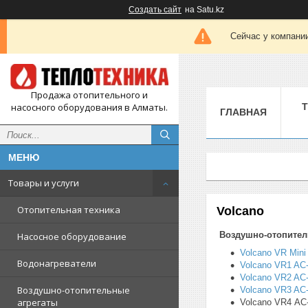
Создать сайт
на Satu.kz
Сейчас у компании
Продажа отопительного и
насосного оборудования в Алматы.
ГЛАВНАЯ
Товары и услуги
Отопительная техника
Volcano
Воздушно-отопител
Насосное оборудование
Volcano VR Mini 
Водонагреватели
Volcano VR1 AC-
Volcano VR2 AC-
Воздушно-отопительные
Volcano VR3 AC-
агрегаты
Volcano VR