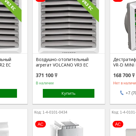
льный
Воздушно-отопительный
Дестрати
R2 EC
агрегат VOLCANO VR3 EC
VR-D MINI
371 100 ₸
168 700 ₸
В наличии
Нет в налич
Купить
+7 (7
1-4-0101-0434
1-4-0101
АС
АС