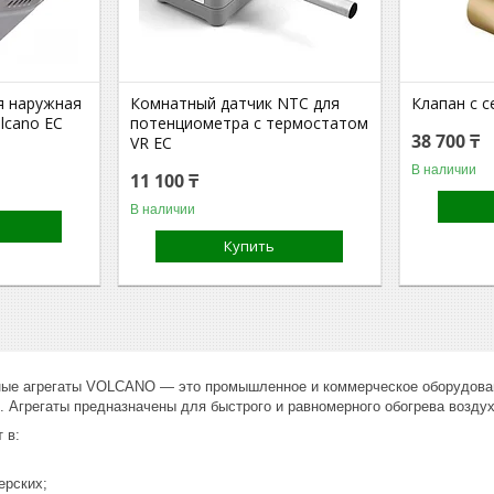
я наружная
Комнатный датчик NTC для
Клапан с 
lcano EC
потенциометра с термостатом
38 700 ₸
VR EC
В наличии
11 100 ₸
В наличии
Купить
ые агрегаты VOLCANO — это промышленное и коммерческое оборудован
. Агрегаты предназначены для быстрого и равномерного обогрева возду
 в:
ерских;