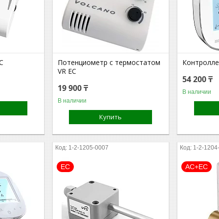
C
Потенциометр с термостатом
Контролле
VR EC
54 200 ₸
19 900 ₸
В наличии
В наличии
Купить
1-2-1205-0007
1-2-1204
EC
АС+ЕС