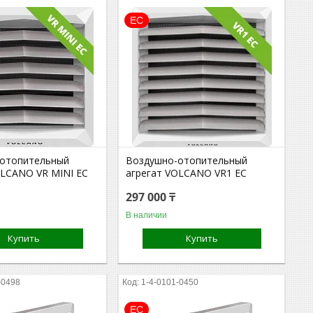
ЕС
отопительный
Воздушно-отопительный
OLCANO VR MINI EC
агрегат VOLCANO VR1 EC
297 000 ₸
В наличии
Купить
Купить
-0498
1-4-0101-0450
ЕС