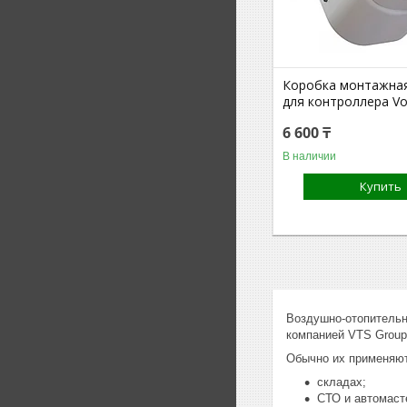
Коробка монтажна
для контроллера Vo
6 600 ₸
В наличии
Купить
Воздушно-отопительн
компанией VTS Group
Обычно их применяют
складах;
СТО и автомаст