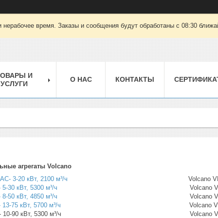
 нерабочее время. Заказы и сообщения будут обработаны с 08:30 ближай
ТОВАРЫ И
О НАС
КОНТАКТЫ
СЕРТИФИКА
УСЛУГИ
ьные агрегаты Volcano
AC- 3-20 кВт, 2100 м³/ч
Volcano VR Mini EC 3-20 
 5-30 кВт, 5300 м³/ч
Volcano VR1 EC- 5-30 кВ
 8-50 кВт, 4850 м³/ч
Volcano VR2 EC- 8-50 кВ
 13-75 кВт, 5700 м³/ч
Volcano VR3 EC- 13-75 к
4 AC- 10-90 кВт, 5300 м³/ч Volcano VR4 EC- 10