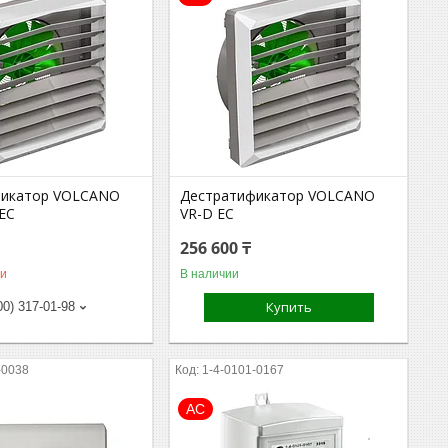
фикатор VOLCANO
Дестратификатор VOLCANO
 EC
VR-D EC
256 600 ₸
ии
В наличии
Купить
00) 317-01-98
-0038
1-4-0101-0167
АС