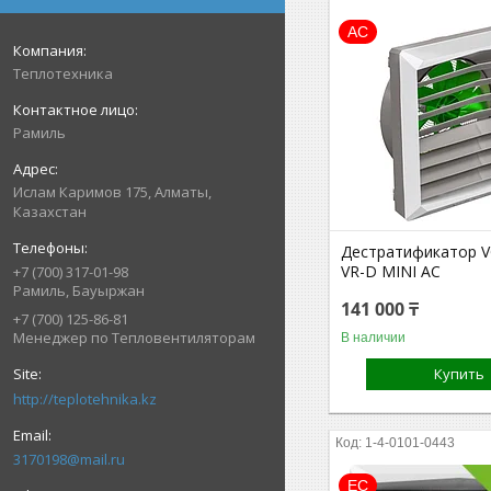
AC
Теплотехника
Рамиль
Ислам Каримов 175, Алматы,
Казахстан
Дестратификатор 
VR-D MINI AC
+7 (700) 317-01-98
Рамиль, Бауыржан
141 000 ₸
+7 (700) 125-86-81
Менеджер по Тепловентиляторам
В наличии
Купить
http://teplotehnika.kz
1-4-0101-0443
3170198@mail.ru
ЕС