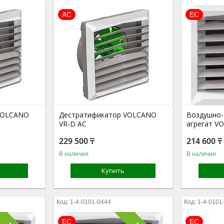
АС
ЕС
VOLCANO
Дестратификатор VOLCANO
Воздушно-
VR-D AC
агрегат V
229 500 ₸
214 600 ₸
В наличии
В наличии
Купить
1-4-0101-0444
1-4-0101
ЕС
EC