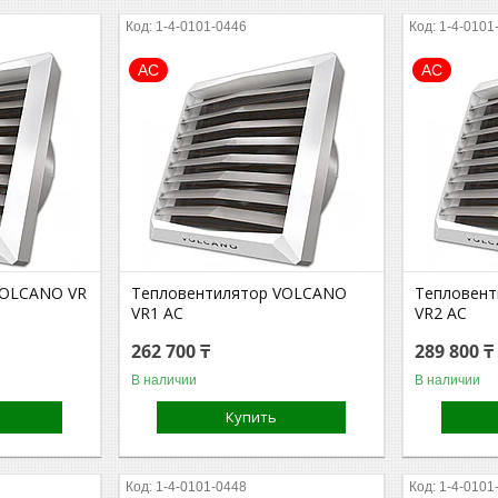
1-4-0101-0446
1-4-0101
АС
АС
VOLCANO VR
Тепловентилятор VOLCANO
Тепловен
VR1 AC
VR2 AC
262 700 ₸
289 800 ₸
В наличии
В наличии
Купить
1-4-0101-0448
1-4-0101